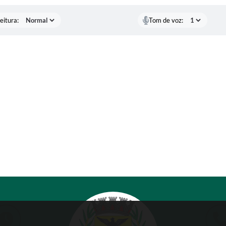
eitura:
Tom de voz: