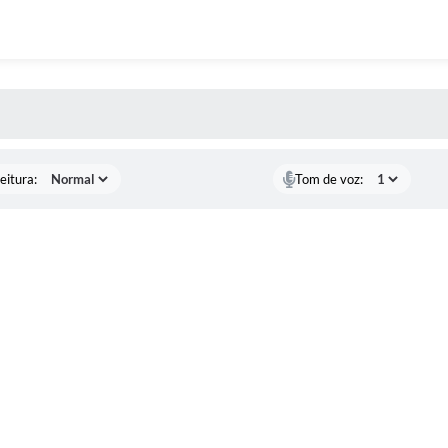
 MÍDIAS
eitura:
Tom de voz: