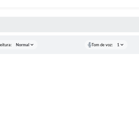
 MÍDIAS
eitura:
Tom de voz: