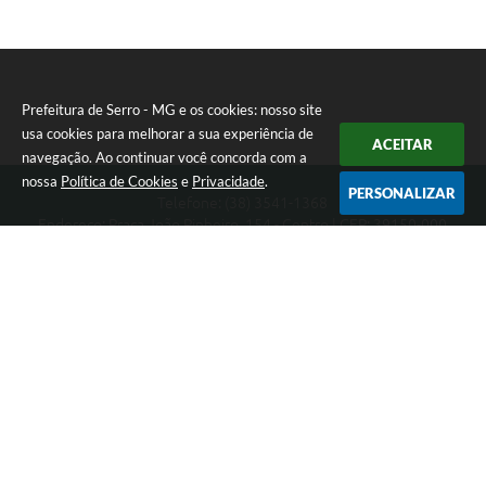
Prefeitura de Serro - MG e os cookies: nosso site
usa cookies para melhorar a sua experiência de
ACEITAR
navegação. Ao continuar você concorda com a
nossa
Política de Cookies
e
Privacidade
.
PERSONALIZAR
Telefone: (38) 3541-1368
Endereço: Praça João Pinheiro, 154 - Centro | CEP: 39150-000
Segunda-feira a Sexta-feira das 09:00 as 15:00 horas
CNPJ: 18.303.271/0001-81
Prefeitura de Serro - MG
Versão do Sistema:
3.5.3 - 19/06/2026
Portal atualizado em:
07/08/2026 08:08
Dados Abertos