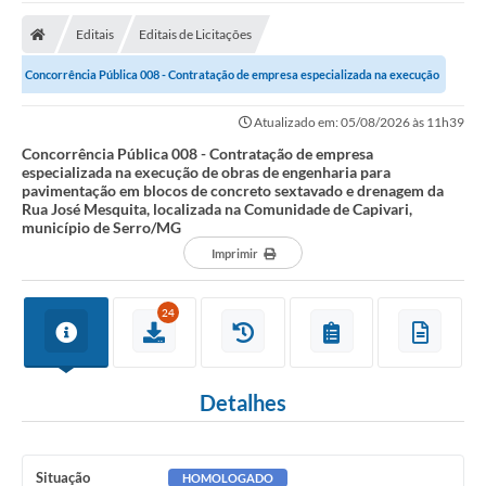
A Prefeitura
Editais
Editais de Licitações
Transparência Pública
Concorrência Pública 008 - Contratação de empresa especializada na execução
Processo Seletivo/Concurso Público
de obras de engenharia para...
Atualizado em: 05/08/2026 às 11h39
Taxas de Inscrição/Guia de Arrecadação / Tributos
Online
Concorrência Pública 008 - Contratação de empresa
especializada na execução de obras de engenharia para
pavimentação em blocos de concreto sextavado e drenagem da
Plano Diretor Participativo de Serro/MG
Rua José Mesquita, localizada na Comunidade de Capivari,
município de Serro/MG
Planejamento e Orçamento Público: PPA - LOA -
LDO
Imprimir
Licitações
24
Sala Mineira do Empreendedor de Serro/MG
Organizações da Sociedade Civil
Detalhes
Lei Paulo Gustavo
Turismo
Situação
HOMOLOGADO