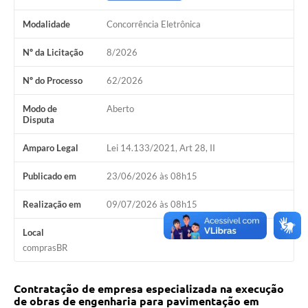
Horário - Linhas Municipais de Coletivos
Modalidade
Concorrência Eletrônica
Lei Aldir Blanc
Nº da Licitação
8/2026
Carta de Serviços
Nº do Processo
62/2026
Emissão de Contracheque
Modo de
Aberto
Disputa
Chamamento Público
Amparo Legal
Lei 14.133/2021, Art 28, II
Convênios
Publicado em
23/06/2026 às 08h15
Arquivos para Download
SIC
Realização em
09/07/2026 às 08h15
FAQ
Local
comprasBR
Jornal
Covid -19 em Serro
Contratação de empresa especializada na execução
de obras de engenharia para pavimentação em