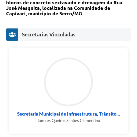
Links
blocos de concreto sextavado e drenagem da Rua
José Mesquita, localizada na Comunidade de
Capivari, município de Serro/MG
Audiências Públicas
Galeria de Fotos
Secretarias Vinculadas
Galeria de Vídeos
Telefones Úteis
Diário Oficial
Contratos, Convênios e Publicações MROSC
Ouvidoria Municipal
Notícias
Contato
Secretaria Municipal de Infraestrutura, Trânsito...
Tamires Queiroz Simões Clementino
Radar da Transparência Pública
Listagem de Contribuintes Inscritos na Dívida Ativa do