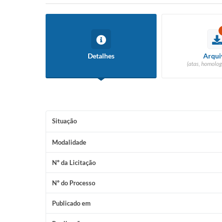
Detalhes
Arqui
(atas, homolog
Situação
Modalidade
Nº da Licitação
Nº do Processo
Publicado em