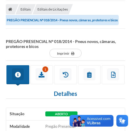
A Prefeitura
Editais
Editais de Licitações
Transparência Pública
PREGÃO PRESENCIAL Nº 018/2014 - Pneus novos, câmaras, protetores e bicos
Processo Seletivo/Concurso Público
Taxas de Inscrição/Guia de Arrecadação / Tributos
Online
PREGÃO PRESENCIAL Nº 018/2014 - Pneus novos, câmaras,
protetores e bicos
Plano Diretor Participativo de Serro/MG
Imprimir
Planejamento e Orçamento Público: PPA - LOA -
LDO
1
Licitações
Sala Mineira do Empreendedor de Serro/MG
Detalhes
Organizações da Sociedade Civil
Situação
ABERTO
Lei Paulo Gustavo
Turismo
Modalidade
Pregão Presencial