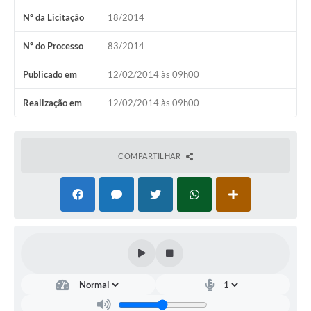
Horário - Linhas Municipais de Coletivos
Nº da Licitação
18/2014
Lei Aldir Blanc
Nº do Processo
83/2014
Carta de Serviços
Publicado em
12/02/2014 às 09h00
Emissão de Contracheque
Realização em
12/02/2014 às 09h00
Chamamento Público
Convênios
COMPARTILHAR
Arquivos para Download
SIC
FAQ
Jornal
Covid -19 em Serro