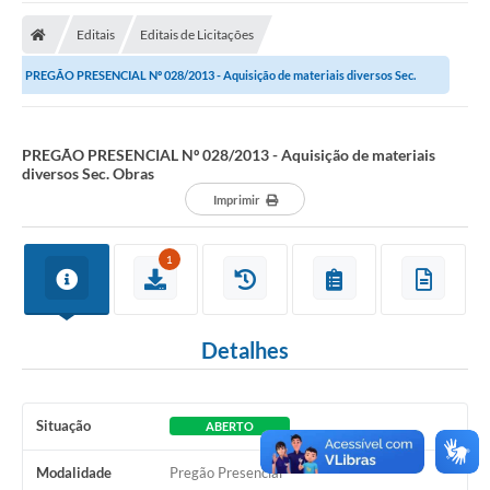
A Prefeitura
Editais
Editais de Licitações
Transparência Pública
PREGÃO PRESENCIAL Nº 028/2013 - Aquisição de materiais diversos Sec.
Processo Seletivo/Concurso Público
Obras
Taxas de Inscrição/Guia de Arrecadação / Tributos
Online
PREGÃO PRESENCIAL Nº 028/2013 - Aquisição de materiais
diversos Sec. Obras
Plano Diretor Participativo de Serro/MG
Imprimir
Planejamento e Orçamento Público: PPA - LOA -
LDO
1
Licitações
Sala Mineira do Empreendedor de Serro/MG
Detalhes
Organizações da Sociedade Civil
Situação
ABERTO
Lei Paulo Gustavo
Turismo
Modalidade
Pregão Presencial