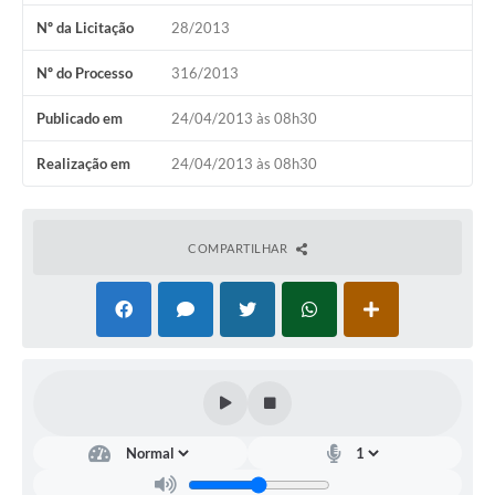
Horário - Linhas Municipais de Coletivos
Nº da Licitação
28/2013
Lei Aldir Blanc
Nº do Processo
316/2013
Carta de Serviços
Publicado em
24/04/2013 às 08h30
Emissão de Contracheque
Realização em
24/04/2013 às 08h30
Chamamento Público
Convênios
COMPARTILHAR
Arquivos para Download
SIC
FAQ
Jornal
Covid -19 em Serro