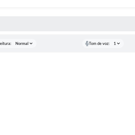
 MÍDIAS
eitura:
Tom de voz: