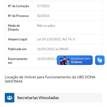
Horário - Linhas Municipais de Coletivos
Nº da Licitação
17/2025
Lei Aldir Blanc
Nº do Processo
42/2025
Carta de Serviços
Modo de
Não se aplica
Disputa
Emissão de Contracheque
Amparo Legal
Lei 14.133/2021, Art 74, V
Chamamento Público
Publicado em
16/05/2025 às 08h00
Convênios
Encerramento
16/05/2025 às 15h00
Arquivos para Download
em
SIC
Locação de imóvel para funcionamento da UBS DONA
FAQ
SANTINHA
Jornal
Secretarias Vinculadas
Covid -19 em Serro