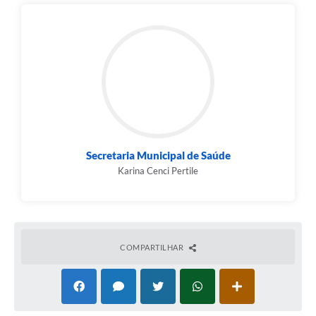
Links
Audiências Públicas
Galeria de Fotos
Galeria de Vídeos
Telefones Úteis
Diário Oficial
Secretaria Municipal de Saúde
Contratos, Convênios e Publicações MROSC
Karina Cenci Pertile
Ouvidoria Municipal
Notícias
COMPARTILHAR
Contato
Radar da Transparência Pública
Listagem de Contribuintes Inscritos na Dívida Ativa do