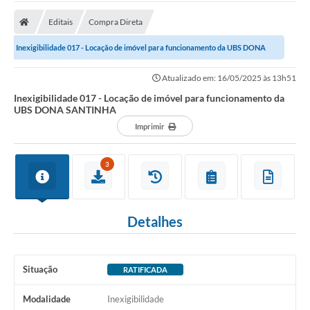
A Prefeitura
Editais
Compra Direta
Transparência Pública
Inexigibilidade 017 - Locação de imóvel para funcionamento da UBS DONA
Processo Seletivo/Concurso Público
SANTINHA
Atualizado em: 16/05/2025 às 13h51
Taxas de Inscrição/Guia de Arrecadação / Tributos
Online
Inexigibilidade 017 - Locação de imóvel para funcionamento da
UBS DONA SANTINHA
Plano Diretor Participativo de Serro/MG
Imprimir
Planejamento e Orçamento Público: PPA - LOA -
LDO
3
Licitações
Sala Mineira do Empreendedor de Serro/MG
Detalhes
Organizações da Sociedade Civil
Situação
RATIFICADA
Lei Paulo Gustavo
Turismo
Modalidade
Inexigibilidade