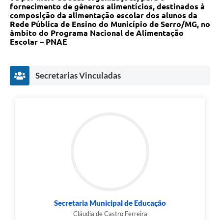
Links
fornecimento de gêneros alimentícios, destinados à
composição da alimentação escolar dos alunos da
Audiências Públicas
Rede Pública de Ensino do Município de Serro/MG, no
âmbito do Programa Nacional de Alimentação
Escolar – PNAE
Galeria de Fotos
Galeria de Vídeos
Secretarias Vinculadas
Telefones Úteis
Diário Oficial
Contratos, Convênios e Publicações MROSC
Ouvidoria Municipal
Notícias
Contato
Radar da Transparência Pública
Secretaria Municipal de Educação
Cláudia de Castro Ferreira
Listagem de Contribuintes Inscritos na Dívida Ativa do