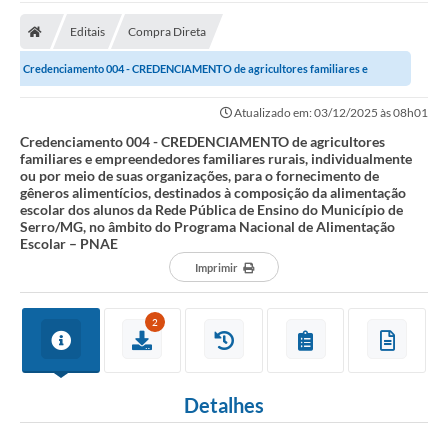
A Prefeitura
Editais
Compra Direta
Transparência Pública
Credenciamento 004 - CREDENCIAMENTO de agricultores familiares e
Processo Seletivo/Concurso Público
empreendedores familiares rurais,...
Atualizado em: 03/12/2025 às 08h01
Taxas de Inscrição/Guia de Arrecadação / Tributos
Online
Credenciamento 004 - CREDENCIAMENTO de agricultores
familiares e empreendedores familiares rurais, individualmente
ou por meio de suas organizações, para o fornecimento de
Plano Diretor Participativo de Serro/MG
gêneros alimentícios, destinados à composição da alimentação
escolar dos alunos da Rede Pública de Ensino do Município de
Planejamento e Orçamento Público: PPA - LOA -
Serro/MG, no âmbito do Programa Nacional de Alimentação
LDO
Escolar – PNAE
Imprimir
Licitações
Sala Mineira do Empreendedor de Serro/MG
2
Organizações da Sociedade Civil
Lei Paulo Gustavo
Detalhes
Turismo