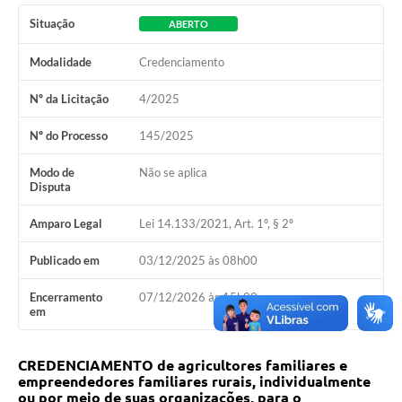
Horário - Linhas Municipais de Coletivos
Situação
ABERTO
Lei Aldir Blanc
Modalidade
Credenciamento
Carta de Serviços
Nº da Licitação
4/2025
Emissão de Contracheque
Nº do Processo
145/2025
Chamamento Público
Modo de
Não se aplica
Disputa
Convênios
Amparo Legal
Lei 14.133/2021, Art. 1º, § 2º
Arquivos para Download
Publicado em
03/12/2025 às 08h00
SIC
Encerramento
07/12/2026 às 15h00
FAQ
em
Jornal
CREDENCIAMENTO de agricultores familiares e
Covid -19 em Serro
empreendedores familiares rurais, individualmente
ou por meio de suas organizações, para o