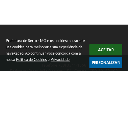
Prefeitura de Serro - MG e os cookies: nosso site
usa cookies para melhorar a sua experiência de
ACEITAR
navegação. Ao continuar você concorda com a
nossa
Política de Cookies
e
Privacidade
.
PERSONALIZAR
Telefone: (38) 3541-1368
Endereço: Praça João Pinheiro, 154 - Centro | CEP: 39150-000
Segunda-feira a Sexta-feira das 09:00 as 15:00 horas
CNPJ: 18.303.271/0001-81
Prefeitura de Serro - MG
Versão do Sistema:
3.5.3 - 19/06/2026
Portal atualizado em:
07/08/2026 16:01
Dados Abertos