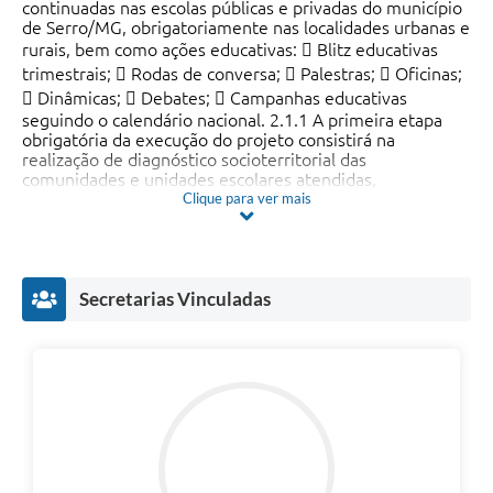
Links
continuadas nas escolas públicas e privadas do município
de Serro/MG, obrigatoriamente nas localidades urbanas e
rurais, bem como ações educativas:  Blitz educativas
Audiências Públicas
trimestrais;  Rodas de conversa;  Palestras;  Oficinas;
Galeria de Fotos
 Dinâmicas;  Debates;  Campanhas educativas
seguindo o calendário nacional. 2.1.1 A primeira etapa
Galeria de Vídeos
obrigatória da execução do projeto consistirá na
realização de diagnóstico socioterritorial das
comunidades e unidades escolares atendidas,
Telefones Úteis
abrangendo obrigatoriamente as áreas urbanas e rurais
Clique para ver mais
do município de Serro/MG, com a finalidade de identificar
Diário Oficial
demandas, vulnerabilidades, incidência de violações de
direitos, fatores de risco, perfil do público atendido e
Contratos, Convênios e Publicações MROSC
especificidades locais relacionadas aos temas previstos
Secretarias Vinculadas
neste Edital. 2.1.2 O diagnóstico deverá subsidiar
Ouvidoria Municipal
metodologicamente todas as ações educativas,
preventivas e socioeducativas desenvolvidas pela OSC,
Notícias
servindo como instrumento orientador para definição das
estratégias de intervenção, prioridades territoriais,
Contato
cronograma de execução, metodologias aplicadas e
indicadores de monitoramento e avaliação. 2.1.3 O
diagnóstico socioterritorial deverá ser apresentado ao
Radar da Transparência Pública
Conselho Municipal dos Direitos da Criança e do
Adolescente de Serro e à Secretaria Municipal de
Listagem de Contribuintes Inscritos na Dívida Ativa do