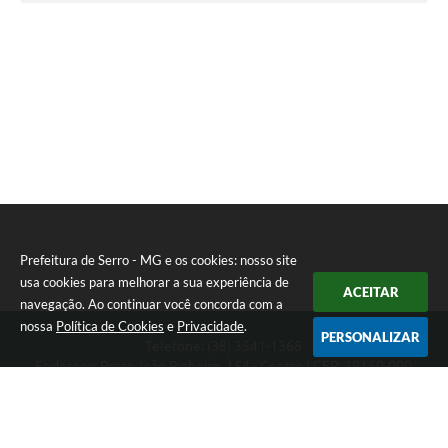
periodicidade semestral, respeitadas as especificidades
de seus turnos, abordando os temas descritos no item
2.6 deste edital
Prefeitura de Serro - MG e os cookies: nosso site
usa cookies para melhorar a sua experiência de
ACEITAR
navegação. Ao continuar você concorda com a
nossa
Política de Cookies
e
Privacidade
.
PERSONALIZAR
Telefone: (38) 3541-1368
Endereço: Praça João Pinheiro, 154 - Centro | CEP: 39150-000
Segunda-feira a Sexta-feira das 09:00 as 15:00 horas
CNPJ: 18.303.271/0001-81
Prefeitura de Serro - MG