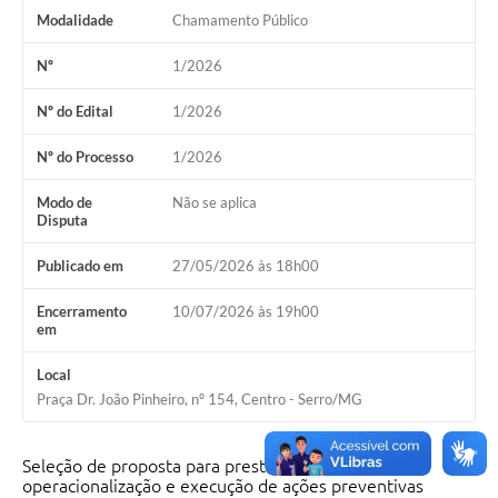
Modalidade
Chamamento Público
Horário - Linhas Municipais de Coletivos
Nº
1/2026
Lei Aldir Blanc
Nº do Edital
1/2026
Carta de Serviços
Emissão de Contracheque
Nº do Processo
1/2026
Chamamento Público
Modo de
Não se aplica
Disputa
Convênios
Publicado em
27/05/2026 às 18h00
Arquivos para Download
Encerramento
10/07/2026 às 19h00
em
SIC
FAQ
Local
Praça Dr. João Pinheiro, nº 154, Centro - Serro/MG
Jornal
Covid -19 em Serro
Seleção de proposta para prestação de serviço de
operacionalização e execução de ações preventivas