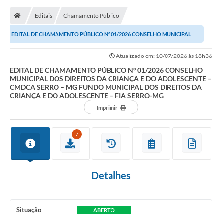
A Prefeitura
Editais
Chamamento Público
Transparência Pública
EDITAL DE CHAMAMENTO PÚBLICO Nº 01/2026 CONSELHO MUNICIPAL
Processo Seletivo/Concurso Público
DOS DIREITOS DA CRIANÇA E DO ADOLESCENTE – CMDCA...
Atualizado em: 10/07/2026 às 18h36
Taxas de Inscrição/Guia de Arrecadação / Tributos
Online
EDITAL DE CHAMAMENTO PÚBLICO Nº 01/2026 CONSELHO
MUNICIPAL DOS DIREITOS DA CRIANÇA E DO ADOLESCENTE –
CMDCA SERRO – MG FUNDO MUNICIPAL DOS DIREITOS DA
Plano Diretor Participativo de Serro/MG
CRIANÇA E DO ADOLESCENTE – FIA SERRO-MG
Imprimir
Planejamento e Orçamento Público: PPA - LOA -
LDO
7
Licitações
Sala Mineira do Empreendedor de Serro/MG
Detalhes
Organizações da Sociedade Civil
Lei Paulo Gustavo
Situação
ABERTO
Turismo