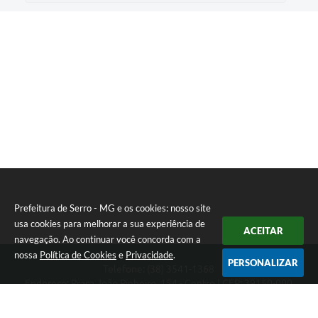
Prefeitura de Serro - MG e os cookies: nosso site
usa cookies para melhorar a sua experiência de
ACEITAR
navegação. Ao continuar você concorda com a
nossa
Política de Cookies
e
Privacidade
.
PERSONALIZAR
Telefone: (38) 3541-1368
Endereço: Praça João Pinheiro, 154 - Centro | CEP: 39150-000
Segunda-feira a Sexta-feira das 09:00 as 15:00 horas
CNPJ: 18.303.271/0001-81