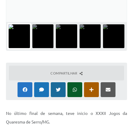
Horário - Linhas Municipais de Coletivos
Lei Aldir Blanc
Carta de Serviços
Emissão de Contracheque
Chamamento Público
Convênios
COMPARTILHAR
Arquivos para Download
SIC
FAQ
Jornal
No último final de semana, teve inicio o XXXII Jogos da
Quaresma de Serro/MG.
Covid -19 em Serro