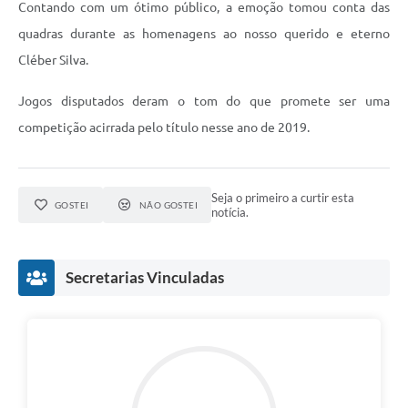
Links
Contando com um ótimo público, a emoção tomou conta das
quadras durante as homenagens ao nosso querido e eterno
Audiências Públicas
Cléber Silva.
Galeria de Fotos
Jogos disputados deram o tom do que promete ser uma
Galeria de Vídeos
competição acirrada pelo título nesse ano de 2019.
Telefones Úteis
Diário Oficial
Seja o primeiro a curtir esta
GOSTEI
NÃO GOSTEI
notícia.
Contratos, Convênios e Publicações MROSC
Ouvidoria Municipal
Secretarias Vinculadas
Notícias
Contato
Radar da Transparência Pública
Listagem de Contribuintes Inscritos na Dívida Ativa do