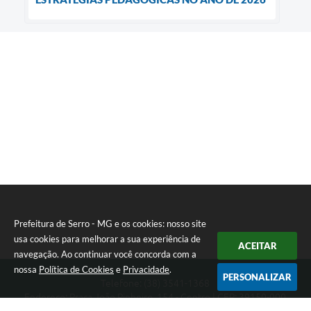
Prefeitura de Serro - MG e os cookies: nosso site
usa cookies para melhorar a sua experiência de
ACEITAR
navegação. Ao continuar você concorda com a
nossa
Política de Cookies
e
Privacidade
.
PERSONALIZAR
Telefone: (38) 3541-1368
Endereço: Praça João Pinheiro, 154 - Centro | CEP: 39150-000