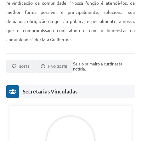
Links
reivindicação da comunidade. “Nossa função é atendê-los, da
melhor forma possível e principalmente, solucionar sua
Audiências Públicas
demanda, obrigação da gestão pública, especialmente, a nossa,
Galeria de Fotos
que é compromissada com aluno e com o bem-estar da
Galeria de Vídeos
comunidade.” declara Guilherme.
Telefones Úteis
Diário Oficial
Seja o primeiro a curtir esta
GOSTEI
NÃO GOSTEI
notícia.
Contratos, Convênios e Publicações MROSC
Ouvidoria Municipal
Secretarias Vinculadas
Notícias
Contato
Radar da Transparência Pública
Listagem de Contribuintes Inscritos na Dívida Ativa do