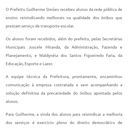
Horário - Linhas Municipais de Coletivos
O Prefeito Guilherme Simões recebeu alunos da rede pública de
Lei Aldir Blanc
ensino reivindicando melhorais na qualidade dos ônibus que
prestam serviço de transporte escolar.
Carta de Serviços
Os alunos foram recebidos, além do prefeito, pelas Secretárias
Emissão de Contracheque
Municipais Juscele Miranda, da Administração, Fazenda e
Chamamento Público
Planejamento, e Waldynéia dos Santos Figueiredo Faria, da
Convênios
Educação, Esporte e Lazer.
Arquivos para Download
A equipe técnica da Prefeitura, prontamente, encaminhou
SIC
comunicação à empresa contratada e vem acompanhando a
solução definitiva da precariedade do ônibus apontada pelos
FAQ
alunos.
Jornal
Para Guilherme, a vinda dos alunos para reivindicar a melhoria
Covid -19 em Serro
dos serviços é exercício pleno do direito democrático de