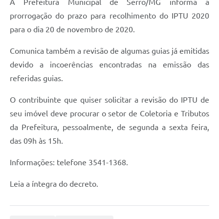
A Prefeitura Municipal de Serro/MG informa a
Horário - Linhas Municipais de Coletivos
prorrogação do prazo para recolhimento do IPTU 2020
para o dia 20 de novembro de 2020.
Lei Aldir Blanc
Carta de Serviços
Comunica também a revisão de algumas guias já emitidas
devido a incoerências encontradas na emissão das
Emissão de Contracheque
referidas guias.
Chamamento Público
O contribuinte que quiser solicitar a revisão do IPTU de
Convênios
seu imóvel deve procurar o setor de Coletoria e Tributos
Arquivos para Download
da Prefeitura, pessoalmente, de segunda a sexta feira,
das 09h às 15h.
SIC
Informações: telefone 3541-1368.
FAQ
Jornal
Leia a íntegra do decreto.
Covid -19 em Serro