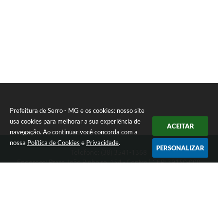
Prefeitura de Serro - MG e os cookies: nosso site
usa cookies para melhorar a sua experiência de
ACEITAR
navegação. Ao continuar você concorda com a
nossa
Política de Cookies
e
Privacidade
.
PERSONALIZAR
Telefone: (38) 3541-1368
Endereço: Praça João Pinheiro, 154 - Centro | CEP: 39150-000
Segunda-feira a Sexta-feira das 09:00 as 15:00 horas
CNPJ: 18.303.271/0001-81
Prefeitura de Serro - MG