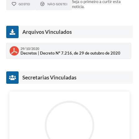
Seja o primeiro a curtir esta
Links
GOSTEI
NÃO GOSTEI
notícia.
Audiências Públicas
Galeria de Fotos
Arquivos Vinculados
Galeria de Vídeos
29/10/2020
Telefones Úteis
Decretos | Decreto Nº 7.216, de 29 de outubro de 2020
Diário Oficial
Contratos, Convênios e Publicações MROSC
Secretarias Vinculadas
Ouvidoria Municipal
Notícias
Contato
Radar da Transparência Pública
Listagem de Contribuintes Inscritos na Dívida Ativa do