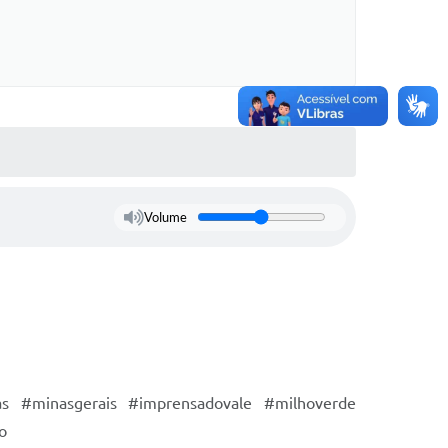
Volume
as #minasgerais #imprensadovale #milhoverde
o