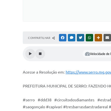
COMPARTILHAR
FACEBOOK
MESSENGER
TWITTER
WHATSAPP
OUTRAS
Velocidade de l
Acesse a Resolução em:
https://www.serro.mg.go
PREFEITURA MUNICIPAL DE SERRO: FAZENDO 
#serro #ddd38 #circuitodosdiamantes #estra
#saogonçalo #capivari #tresbarrasdaestradarea