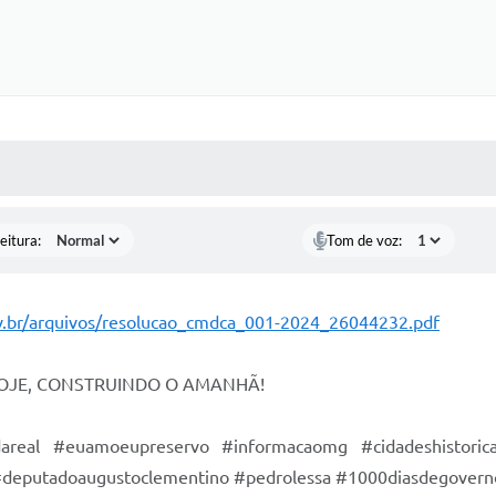
 MÍDIAS
RECEBA NOTÍCIAS
eitura:
Tom de voz:
v.br/arquivos/resolucao_cmdca_001-2024_26044232.pdf
HOJE, CONSTRUINDO O AMANHÃ!
dareal #euamoeupreservo #informacaomg #cidadeshistoric
l #deputadoaugustoclementino #pedrolessa #1000diasdegovern