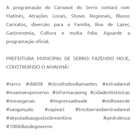
A programação do Carnaval do Serro contará com
Matinês, Atrações Locais, Shows Regionais, Blocos
Caricatos, diversão para a Família, Rua de Lazer,
Gastronomia, Cultura e muita folia. Aguarde a
programação oficial.
PREFEITURA MUNICIPAL DE SERRO: FAZENDO HOJE,
CONSTRUINDO O AMANHÃ!
#serro #ddd38 #circuitodosdiamantes #estradareal
#euamoeupreservo #informacaomg #cidadeshistoricas
#minasgerais #imprensadovale #milhoverde
#saogonçalo #capivari #tresbarrasdaestradareal
#deputadoaugustoclementino #pedrolessa
#1000diasdegoverno