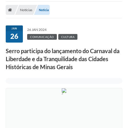
A Prefeitura
Notícias
Notícia
Transparência Pública
Processo Seletivo/Concurso Público
JAN
26 JAN 2024
26
Taxas de Inscrição/Guia de Arrecadação / Tributos
COMUNICAÇÃO
CULTURA
Online
Serro participa do lançamento do Carnaval da
Plano Diretor Participativo de Serro/MG
Liberdade e da Tranquilidade das Cidades
Planejamento e Orçamento Público: PPA - LOA -
Históricas de Minas Gerais
LDO
Licitações
Sala Mineira do Empreendedor de Serro/MG
Organizações da Sociedade Civil
Lei Paulo Gustavo
Turismo