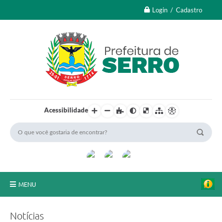
Login / Cadastro
Acessibilidade
MENU
A Nossa Cidade
Notícias