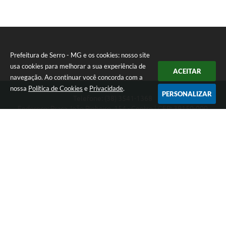
Prefeitura de Serro - MG e os cookies: nosso site
usa cookies para melhorar a sua experiência de
ACEITAR
navegação. Ao continuar você concorda com a
nossa
Política de Cookies
e
Privacidade
.
PERSONALIZAR
Telefone: (38) 3541-1368
Endereço: Praça João Pinheiro, 154 - Centro | CEP: 39150-000
Segunda-feira a Sexta-feira das 09:00 as 15:00 horas
CNPJ: 18.303.271/0001-81
Prefeitura de Serro - MG
Versão do Sistema:
3.5.3 - 19/06/2026
Portal atualizado em:
06/08/2026 11:21
Dados Abertos