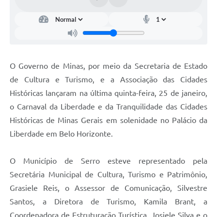
Links
Audiências Públicas
Galeria de Fotos
Galeria de Vídeos
O Governo de Minas, por meio da Secretaria de Estado
de Cultura e Turismo, e a Associação das Cidades
Telefones Úteis
Históricas lançaram na última quinta-feira, 25 de janeiro,
Diário Oficial
o Carnaval da Liberdade e da Tranquilidade das Cidades
Contratos, Convênios e Publicações MROSC
Históricas de Minas Gerais em solenidade no Palácio da
Liberdade em Belo Horizonte.
Ouvidoria Municipal
Notícias
O Município de Serro esteve representado pela
Contato
Secretária Municipal de Cultura, Turismo e Patrimônio,
Grasiele Reis, o Assessor de Comunicação, Silvestre
Radar da Transparência Pública
Santos, a Diretora de Turismo, Kamila Brant, a
Listagem de Contribuintes Inscritos na Dívida Ativa do
Coordenadora de Estruturação Turística, Josiele Silva e o