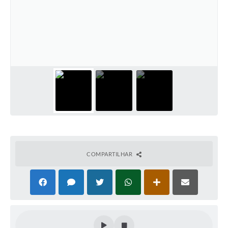
Horário - Linhas Municipais de Coletivos
Lei Aldir Blanc
Carta de Serviços
Emissão de Contracheque
Chamamento Público
Convênios
Arquivos para Download
SIC
COMPARTILHAR
FAQ
Jornal
Covid -19 em Serro