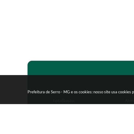
Prefeitura de Serro - MG e os cookies: nosso site usa cookie
Localização:
Aten
Praça João Pinheiro, 154 -
Segunda-feira
Centro - CEP: 39150-000
09:00 as