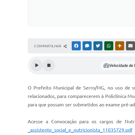
COMPARTILHAR
FACEBOOK
MESSENGER
TWITTER
WHATSAPP
OUTRAS
Velocidade de l
O Prefeito Municipal de Serro/MG, no uso de su
relacionados, para comparecerem à Policlínica Muni
para que possam ser submetidos ao exame pré-adm
Acesse a Convocação para os cargos de Nutri
_assistente_social_e_nutricionista_11035729.pdf