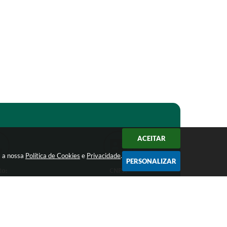
ACEITAR
m a nossa
Política de Cookies
e
Privacidade
.
PERSONALIZAR
to:
CNPJ:
1-1368
18.303.271/0001-81
ro.mg.gov.br