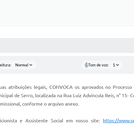
 MÍDIAS
RECEBA NOTÍCIAS
eitura:
Tom de voz:
as atribuições legais, CONVOCA os aprovados no Processo S
cipal de Serro, localizada na Rua Luiz Advincula Reis, n° 15- 
issional, conforme o arquivo anexo.
cionista e Assistente Social em nosso site:
https://www.s