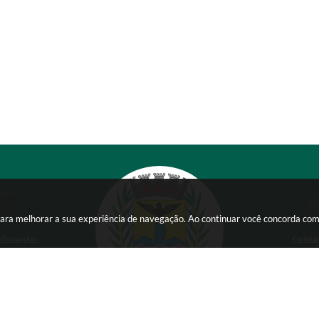
s para melhorar a sua experiência de navegação. Ao continuar você concorda co
dimento:
Conta
 a Sexta-feira das
(38) 354
 15:00 horas
comunicacao@ser