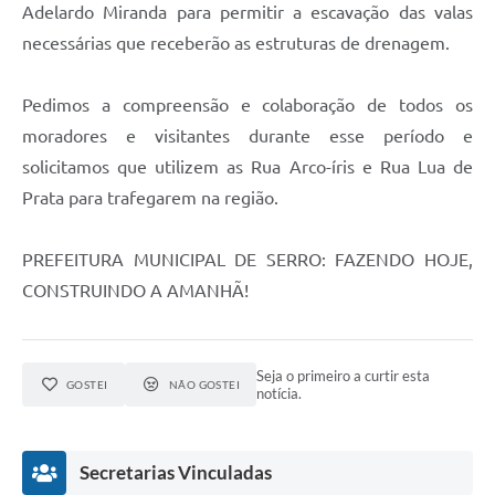
Links
Adelardo Miranda para permitir a escavação das valas
necessárias que receberão as estruturas de drenagem.
Audiências Públicas
Galeria de Fotos
Pedimos a compreensão e colaboração de todos os
moradores e visitantes durante esse período e
Galeria de Vídeos
solicitamos que utilizem as Rua Arco-íris e Rua Lua de
Telefones Úteis
Prata para trafegarem na região.
Diário Oficial
PREFEITURA MUNICIPAL DE SERRO: FAZENDO HOJE,
Contratos, Convênios e Publicações MROSC
CONSTRUINDO A AMANHÃ!
Ouvidoria Municipal
Notícias
Seja o primeiro a curtir esta
GOSTEI
NÃO GOSTEI
notícia.
Contato
Radar da Transparência Pública
Secretarias Vinculadas
Listagem de Contribuintes Inscritos na Dívida Ativa do