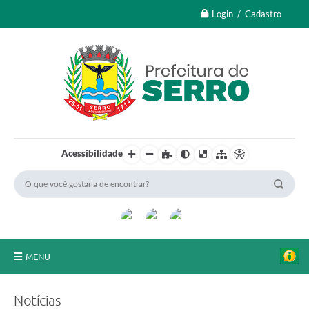
Login / Cadastro
Acessibilidade
MENU
A Nossa Cidade
Notícias