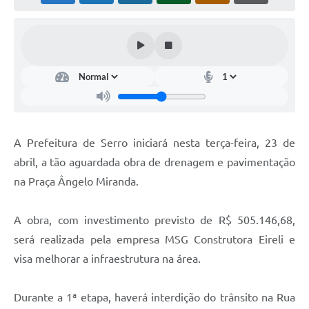
Horário - Linhas Municipais de Coletivos
Lei Aldir Blanc
Carta de Serviços
Emissão de Contracheque
Chamamento Público
A Prefeitura de Serro iniciará nesta terça-feira, 23 de
Convênios
abril, a tão aguardada obra de drenagem e pavimentação
Arquivos para Download
na Praça Ângelo Miranda.
SIC
A obra, com investimento previsto de R$ 505.146,68,
FAQ
será realizada pela empresa MSG Construtora Eireli e
visa melhorar a infraestrutura na área.
Jornal
Covid -19 em Serro
Durante a 1ª etapa, haverá interdição do trânsito na Rua