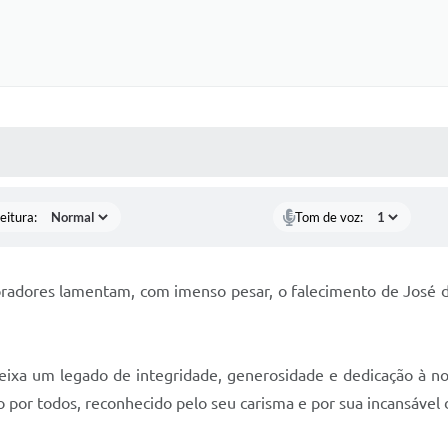
 MÍDIAS
RECEBA NOTÍCIAS
eitura:
Tom de voz:
oradores lamentam, com imenso pesar, o falecimento de José 
deixa um legado de integridade, generosidade e dedicação à n
do por todos, reconhecido pelo seu carisma e por sua incansável