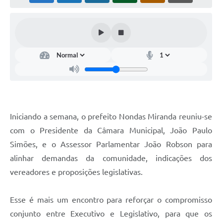
Horário - Linhas Municipais de Coletivos
Lei Aldir Blanc
Carta de Serviços
Emissão de Contracheque
Chamamento Público
Convênios
Iniciando a semana, o prefeito Nondas Miranda reuniu-se
Arquivos para Download
com o Presidente da Câmara Municipal, João Paulo
Simões, e o Assessor Parlamentar João Robson para
SIC
alinhar demandas da comunidade, indicações dos
FAQ
vereadores e proposições legislativas.
Jornal
Esse é mais um encontro para reforçar o compromisso
Covid -19 em Serro
conjunto entre Executivo e Legislativo, para que os