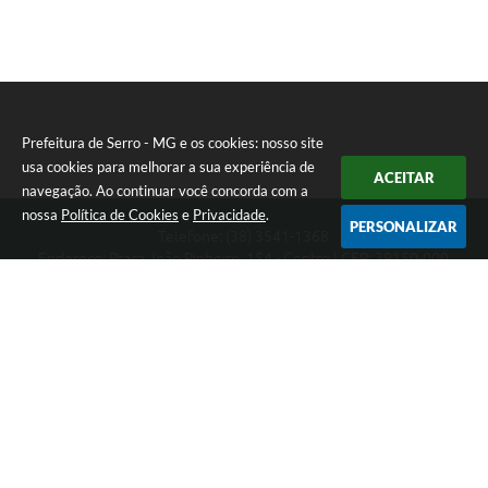
Prefeitura de Serro - MG e os cookies: nosso site
usa cookies para melhorar a sua experiência de
ACEITAR
navegação. Ao continuar você concorda com a
nossa
Política de Cookies
e
Privacidade
.
PERSONALIZAR
Telefone: (38) 3541-1368
Endereço: Praça João Pinheiro, 154 - Centro | CEP: 39150-000
Segunda-feira a Sexta-feira das 09:00 as 15:00 horas
CNPJ: 18.303.271/0001-81
Prefeitura de Serro - MG
Versão do Sistema:
3.5.3 - 19/06/2026
Portal atualizado em:
06/08/2026 11:21
Dados Abertos