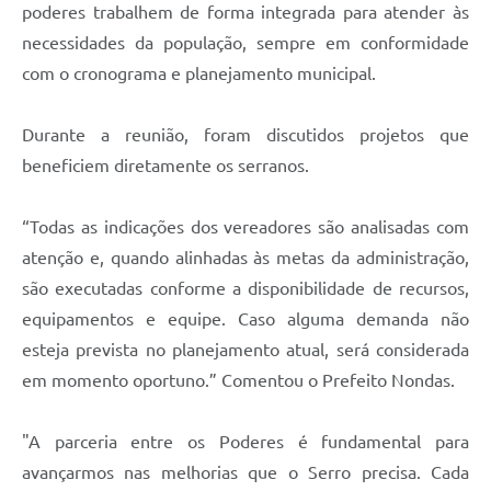
Links
poderes trabalhem de forma integrada para atender às
necessidades da população, sempre em conformidade
Audiências Públicas
com o cronograma e planejamento municipal.
Galeria de Fotos
Durante a reunião, foram discutidos projetos que
Galeria de Vídeos
beneficiem diretamente os serranos.
Telefones Úteis
Diário Oficial
“Todas as indicações dos vereadores são analisadas com
atenção e, quando alinhadas às metas da administração,
Contratos, Convênios e Publicações MROSC
são executadas conforme a disponibilidade de recursos,
Ouvidoria Municipal
equipamentos e equipe. Caso alguma demanda não
esteja prevista no planejamento atual, será considerada
Notícias
em momento oportuno.” Comentou o Prefeito Nondas.
Contato
Radar da Transparência Pública
"A parceria entre os Poderes é fundamental para
avançarmos nas melhorias que o Serro precisa. Cada
Listagem de Contribuintes Inscritos na Dívida Ativa do