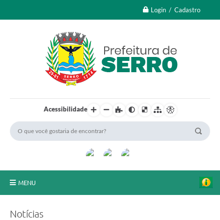
Login / Cadastro
Acessibilidade
MENU
A Nossa Cidade
Notícias