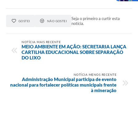
Links
Audiências Públicas
Seja o primeiro a curtir esta
GOSTEI
NÃO GOSTEI
notícia.
Galeria de Fotos
Galeria de Vídeos
NOTÍCIA MAIS RECENTE
MEIO AMBIENTE EM AÇÃO: SECRETARIA LANÇA
Telefones Úteis
CARTILHA EDUCACIONAL SOBRE SEPARAÇÃO
DO LIXO
Diário Oficial
Contratos, Convênios e Publicações MROSC
NOTÍCIA MENOS RECENTE
Administração Municipal participa de evento
nacional para fortalecer políticas municipais frente
Ouvidoria Municipal
à mineração
Notícias
Contato
Radar da Transparência Pública
Listagem de Contribuintes Inscritos na Dívida Ativa do