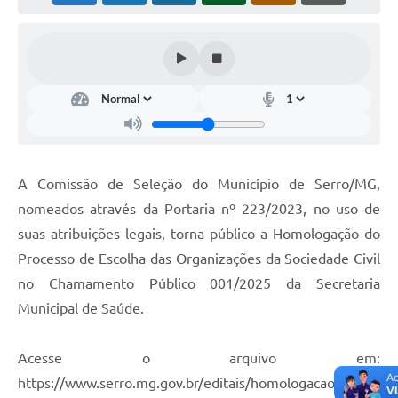
Horário - Linhas Municipais de Coletivos
Lei Aldir Blanc
Carta de Serviços
Emissão de Contracheque
Chamamento Público
A Comissão de Seleção do Município de Serro/MG,
Convênios
nomeados através da Portaria nº 223/2023, no uso de
Arquivos para Download
suas atribuições legais, torna público a Homologação do
Processo de Escolha das Organizações da Sociedade Civil
SIC
no Chamamento Público 001/2025 da Secretaria
FAQ
Municipal de Saúde.
Jornal
Acesse o arquivo em:
Covid -19 em Serro
https://www.serro.mg.gov.br/editais/homologacao_chama