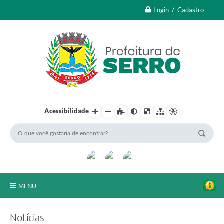
Login / Cadastro
Acessibilidade
MENU
A Nossa Cidade
Notícias