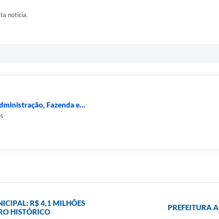
ta notícia.
dministração, Fazenda e...
os
IPAL: R$ 4,1 MILHÕES
PREFEITURA A
RO HISTÓRICO