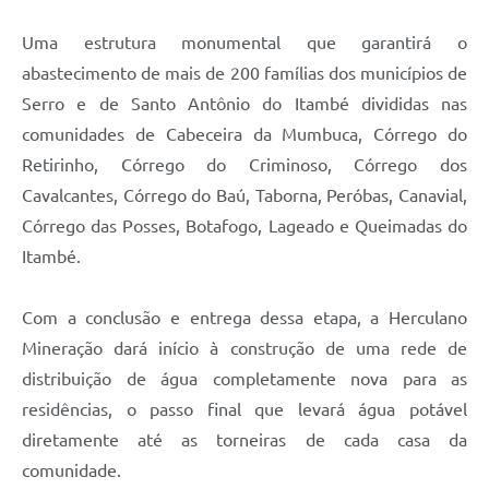
Links
Uma estrutura monumental que garantirá o
Audiências Públicas
abastecimento de mais de 200 famílias dos municípios de
Galeria de Fotos
Serro e de Santo Antônio do Itambé divididas nas
comunidades de Cabeceira da Mumbuca, Córrego do
Galeria de Vídeos
Retirinho, Córrego do Criminoso, Córrego dos
Telefones Úteis
Cavalcantes, Córrego do Baú, Taborna, Peróbas, Canavial,
Diário Oficial
Córrego das Posses, Botafogo, Lageado e Queimadas do
Itambé.
Contratos, Convênios e Publicações MROSC
Ouvidoria Municipal
Com a conclusão e entrega dessa etapa, a Herculano
Mineração dará início à construção de uma rede de
Notícias
distribuição de água completamente nova para as
Contato
residências, o passo final que levará água potável
Radar da Transparência Pública
diretamente até as torneiras de cada casa da
comunidade.
Listagem de Contribuintes Inscritos na Dívida Ativa do