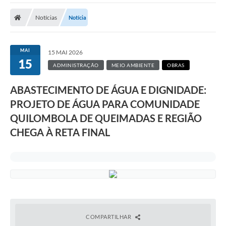
A Prefeitura
Notícias
Notícia
Transparência Pública
Processo Seletivo/Concurso Público
MAI
15 MAI 2026
15
Taxas de Inscrição/Guia de Arrecadação / Tributos
ADMINISTRAÇÃO
MEIO AMBIENTE
OBRAS
Online
ABASTECIMENTO DE ÁGUA E DIGNIDADE:
Plano Diretor Participativo de Serro/MG
PROJETO DE ÁGUA PARA COMUNIDADE
Planejamento e Orçamento Público: PPA - LOA -
QUILOMBOLA DE QUEIMADAS E REGIÃO
LDO
CHEGA À RETA FINAL
Licitações
Sala Mineira do Empreendedor de Serro/MG
Organizações da Sociedade Civil
Lei Paulo Gustavo
COMPARTILHAR
Turismo