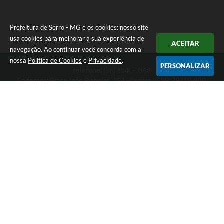
Prefeitura de Serro - MG e os cookies: nosso site
usa cookies para melhorar a sua experiência de
ACEITAR
navegação. Ao continuar você concorda com a
nossa
Política de Cookies
e
Privacidade
.
PERSONALIZAR
Telefone: (38) 3541-1368
Endereço: Praça João Pinheiro, 154 - Centro | CEP: 39150-000
Segunda-feira a Sexta-feira das 09:00 as 15:00 horas
CNPJ: 18.303.271/0001-81
Prefeitura de Serro - MG
Versão do Sistema:
3.5.3 - 19/06/2026
Portal atualizado em:
07/08/2026 16:01
Dados Abertos
Copyright Instar - 2006-2026. Todos os direitos reservados -
Instar Tecnologia