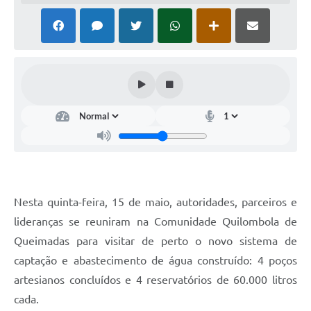
Horário - Linhas Municipais de Coletivos
Lei Aldir Blanc
Carta de Serviços
Emissão de Contracheque
Chamamento Público
Convênios
Arquivos para Download
Nesta quinta-feira, 15 de maio, autoridades, parceiros e
SIC
lideranças se reuniram na Comunidade Quilombola de
FAQ
Queimadas para visitar de perto o novo sistema de
captação e abastecimento de água construído: 4 poços
Jornal
artesianos concluídos e 4 reservatórios de 60.000 litros
Covid -19 em Serro
cada.