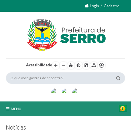
Login / Cadastro
Acessibilidade
MENU
A Nossa Cidade
Notícias