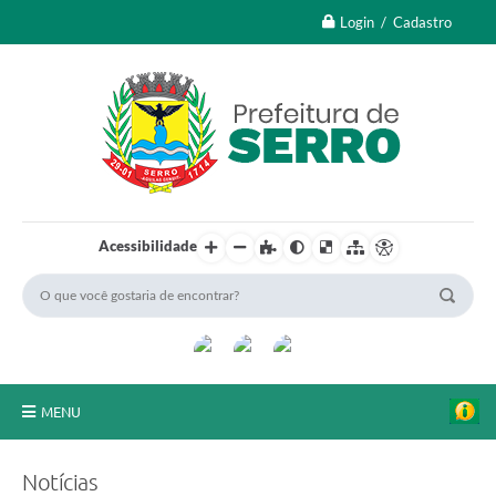
Login / Cadastro
Acessibilidade
MENU
A Nossa Cidade
Notícias