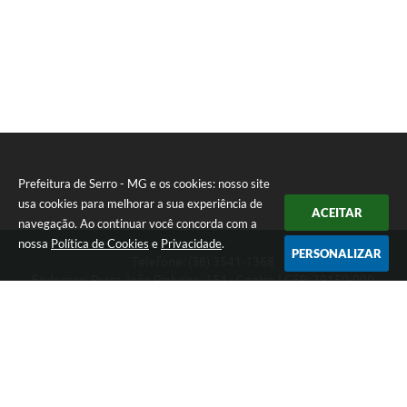
Prefeitura de Serro - MG e os cookies: nosso site
usa cookies para melhorar a sua experiência de
ACEITAR
navegação. Ao continuar você concorda com a
nossa
Política de Cookies
e
Privacidade
.
PERSONALIZAR
Telefone: (38) 3541-1368
Endereço: Praça João Pinheiro, 154 - Centro | CEP: 39150-000
Segunda-feira a Sexta-feira das 09:00 as 15:00 horas
CNPJ: 18.303.271/0001-81
Prefeitura de Serro - MG
Versão do Sistema:
3.5.3 - 19/06/2026