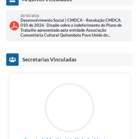
Links
Audiências Públicas
20/05/2026
Desenvolvimento Social | CMDCA - Resolução CMDCA
010 de 2026- Dispõe sobre o indeferimento do Plano de
Galeria de Fotos
Trabalho apresentado pela entidade Associação
Comunitária Cultural Quilombola Povo Unido do...
Galeria de Vídeos
Telefones Úteis
Secretarias Vinculadas
Diário Oficial
Contratos, Convênios e Publicações MROSC
Ouvidoria Municipal
Notícias
Contato
Radar da Transparência Pública
Listagem de Contribuintes Inscritos na Dívida Ativa do