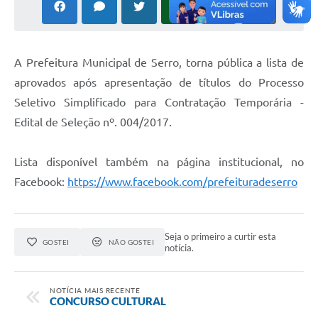
Horário - Linhas Municipais de Coletivos
Lei Aldir Blanc
A Prefeitura Municipal de Serro, torna pública a lista de
Carta de Serviços
aprovados após apresentação de títulos do Processo
Emissão de Contracheque
Seletivo Simplificado para Contratação Temporária -
Edital de Seleção nº. 004/2017.
Chamamento Público
Convênios
Lista disponível também na página institucional, no
Facebook:
https://www.facebook.com/prefeituradeserro
Arquivos para Download
SIC
Seja o primeiro a curtir esta
FAQ
GOSTEI
NÃO GOSTEI
notícia.
Jornal
NOTÍCIA MAIS RECENTE
Covid -19 em Serro
CONCURSO CULTURAL