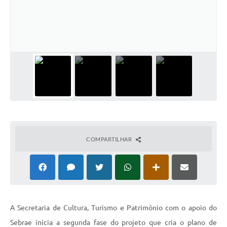
Horário - Linhas Municipais de Coletivos
Lei Aldir Blanc
Carta de Serviços
Emissão de Contracheque
Chamamento Público
Convênios
Arquivos para Download
COMPARTILHAR
SIC
FAQ
Jornal
A Secretaria de Cultura, Turismo e Patrimônio com o apoio do
Covid -19 em Serro
Sebrae inicia a segunda fase do projeto que cria o plano de