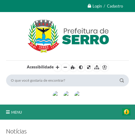
Login / Cadastro
Acessibilidade
MENU
A Nossa Cidade
Notícias