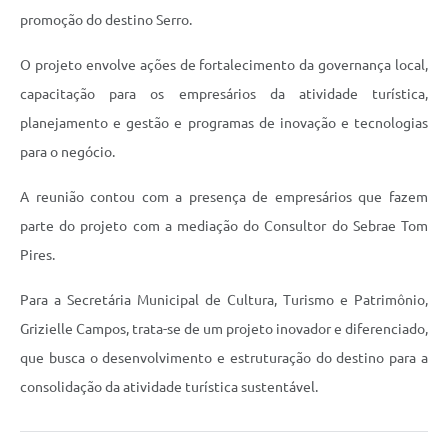
Links
promoção do destino Serro.
Audiências Públicas
O projeto envolve ações de fortalecimento da governança local,
Galeria de Fotos
capacitação para os empresários da atividade turística,
planejamento e gestão e programas de inovação e tecnologias
Galeria de Vídeos
para o negócio.
Telefones Úteis
A reunião contou com a presença de empresários que fazem
Diário Oficial
parte do projeto com a mediação do Consultor do Sebrae Tom
Contratos, Convênios e Publicações MROSC
Pires.
Ouvidoria Municipal
Para a Secretária Municipal de Cultura, Turismo e Patrimônio,
Notícias
Grizielle Campos, trata-se de um projeto inovador e diferenciado,
que busca o desenvolvimento e estruturação do destino para a
Contato
consolidação da atividade turística sustentável.
Radar da Transparência Pública
Listagem de Contribuintes Inscritos na Dívida Ativa do