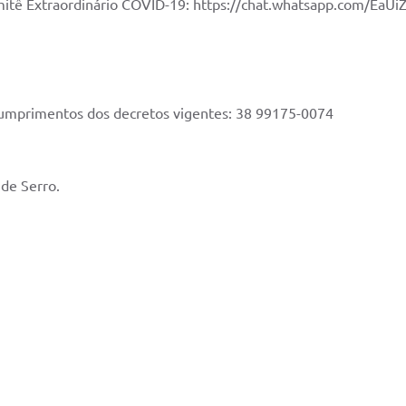
omitê Extraordinário COVID-19: https://chat.whatsapp.com/Ea
umprimentos dos decretos vigentes: 38 99175-0074
 de Serro.