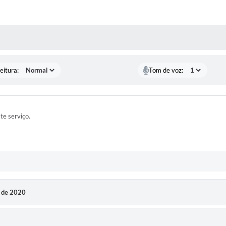
 MÍDIAS
eitura:
Tom de voz:
ste serviço.
o de 2020