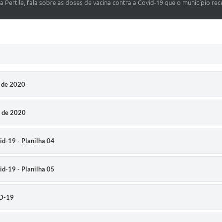
a Pertile, fala sobre as doses de vacina contra a Covid-19 que o município re
o de 2020
o de 2020
id-19 - Planilha 04
id-19 - Planilha 05
ID-19