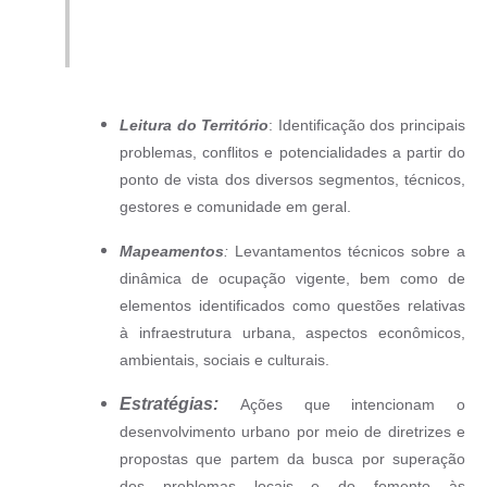
Links
Audiências Públicas
Galeria de Fotos
Leitura do Território
: Identificação dos principais
Galeria de Vídeos
problemas, conflitos e potencialidades a partir do
Telefones Úteis
ponto de vista dos diversos segmentos, técnicos,
gestores e comunidade em geral.
Diário Oficial
Mapeamentos
:
Levantamentos técnicos sobre a
Contratos, Convênios e Publicações MROSC
dinâmica de ocupação vigente, bem como de
Ouvidoria Municipal
elementos identificados como questões relativas
à infraestrutura urbana, aspectos econômicos,
Notícias
ambientais, sociais e culturais.
Contato
Estratégias:
Ações que intencionam o
desenvolvimento urbano por meio de diretrizes e
Radar da Transparência Pública
propostas que partem da busca por superação
Listagem de Contribuintes Inscritos na Dívida Ativa do
dos problemas locais e do fomento às