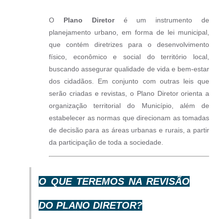
Horário - Linhas Municipais de Coletivos
O
Plano Diretor
é um instrumento de
Lei Aldir Blanc
planejamento urbano, em forma de lei municipal,
que contém diretrizes para o desenvolvimento
Carta de Serviços
físico, econômico e social do território local,
Emissão de Contracheque
buscando assegurar qualidade de vida e bem-estar
dos cidadãos. Em conjunto com outras leis que
Chamamento Público
serão criadas e revistas, o Plano Diretor orienta a
organização territorial do Município, além de
Convênios
estabelecer as normas que direcionam as tomadas
Arquivos para Download
de decisão para as áreas urbanas e rurais, a partir
da participação de toda a sociedade.
SIC
FAQ
O QUE TEREMOS NA REVISÃO
Jornal
Covid -19 em Serro
DO PLANO DIRETOR?