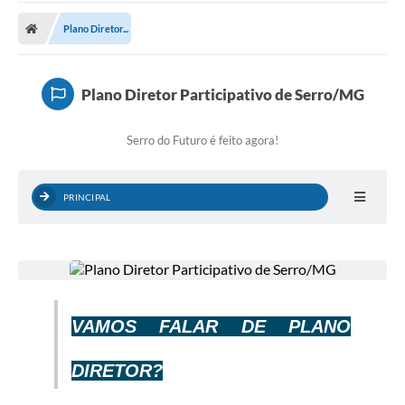
A Prefeitura
Plano Diretor...
Transparência Pública
Processo Seletivo/Concurso Público
Plano Diretor Participativo de Serro/MG
Taxas de Inscrição/Guia de Arrecadação / Tributos
Online
Serro do Futuro é feito agora!
Plano Diretor Participativo de Serro/MG
PRINCIPAL
Planejamento e Orçamento Público: PPA - LOA -
LDO
Licitações
Sala Mineira do Empreendedor de Serro/MG
Organizações da Sociedade Civil
VAMOS FALAR DE PLANO
Lei Paulo Gustavo
DIRETOR?
Turismo