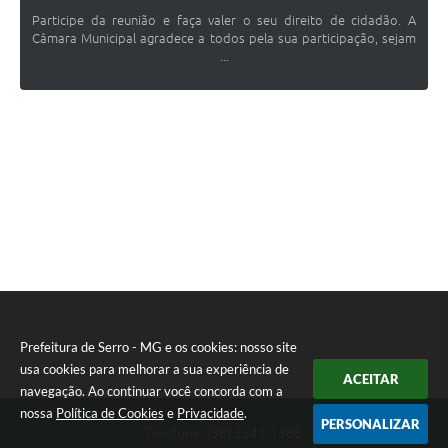
Participe da reunião e faça valer o seu direito de cidadão. A
Câmara Municipal agradece a todos pela sua participação, sejam
...
Prefeitura de Serro - MG e os cookies: nosso site
usa cookies para melhorar a sua experiência de
ACEITAR
navegação. Ao continuar você concorda com a
nossa
Política de Cookies
e
Privacidade
.
PERSONALIZAR
Telefone: (38) 3541-1368