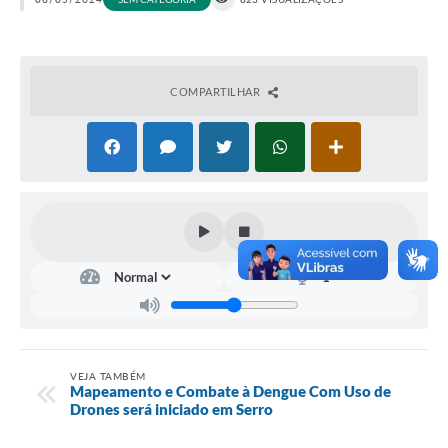
Horário - Linhas Municipais de Coletivos
Lei Aldir Blanc
COMPARTILHAR
Carta de Serviços
Emissão de Contracheque
Chamamento Público
Convênios
Arquivos para Download
SIC
FAQ
Jornal
VEJA TAMBÉM
Mapeamento e Combate à Dengue Com Uso de
Drones será iniciado em Serro
Covid -19 em Serro