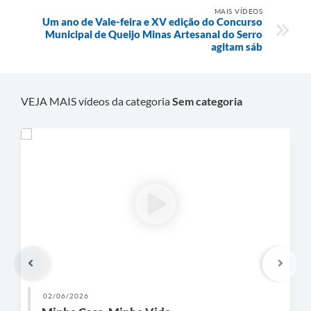
Links
MAIS VÍDEOS
Um ano de Vale-feira e XV edição do Concurso
Audiências Públicas
Municipal de Queijo Minas Artesanal do Serro
agitam sáb
Galeria de Fotos
Galeria de Vídeos
VEJA MAIS vídeos da categoria
Sem categoria
Telefones Úteis
Diário Oficial
Contratos, Convênios e Publicações MROSC
Ouvidoria Municipal
Notícias
Contato
Radar da Transparência Pública
02/06/2026
Listagem de Contribuintes Inscritos na Dívida Ativa do