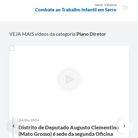
Links
MAIS VÍDEOS
Combate ao Trabalho Infantil em Serro
Audiências Públicas
Galeria de Fotos
VEJA MAIS vídeos da categoria
Plano Diretor
Galeria de Vídeos
Telefones Úteis
Diário Oficial
Contratos, Convênios e Publicações MROSC
Ouvidoria Municipal
Notícias
Contato
24/06/2024
Radar da Transparência Pública
Distrito de Deputado Augusto Clementino
(Mato Grosso) é sede da segunda Oficina
Listagem de Contribuintes Inscritos na Dívida Ativa do