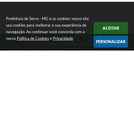
Prefeitura de Serro - MG e os cookies: nosso site
usa cookies para melhorar a sua experiência de
ACEITAR
navegação. Ao continuar você concorda com a
nossa
Política de Cookies
e
Privacidade
.
PERSONALIZAR
Telefone: (38) 3541-1368
Endereço: Praça João Pinheiro, 154 - Centro | CEP: 39150-000
Segunda-feira a Sexta-feira das 09:00 as 15:00 horas
CNPJ: 18.303.271/0001-81
Prefeitura de Serro - MG
Versão do Sistema:
3.5.3 - 19/06/2026
Portal atualizado em:
06/08/2026 11:21
Dados Abertos
Copyright Instar - 2006-2026. Todos os direitos reservados -
Instar Tecnologia