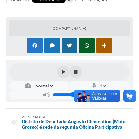
Horário - Linhas Municipais de Coletivos
Lei Aldir Blanc
COMPARTILHAR
Carta de Serviços
Emissão de Contracheque
Chamamento Público
Convênios
Arquivos para Download
SIC
FAQ
Jornal
VEJA TAMBÉM
Distrito de Deputado Augusto Clementino (Mato
Grosso) é sede da segunda Oficina Participativa
Covid -19 em Serro