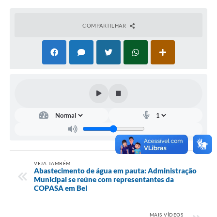
Horário - Linhas Municipais de Coletivos
COMPARTILHAR
Lei Aldir Blanc
Carta de Serviços
Emissão de Contracheque
Chamamento Público
Convênios
Arquivos para Download
SIC
FAQ
VEJA TAMBÉM
Abastecimento de água em pauta: Administração
Municipal se reúne com representantes da
Jornal
COPASA em Bel
Covid -19 em Serro
MAIS VÍDEOS