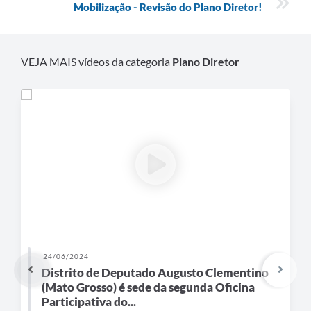
Links
Mobilização - Revisão do Plano Diretor!
Audiências Públicas
Galeria de Fotos
VEJA MAIS vídeos da categoria
Plano Diretor
Galeria de Vídeos
Telefones Úteis
Diário Oficial
Contratos, Convênios e Publicações MROSC
Ouvidoria Municipal
Notícias
Contato
24/06/2024
Distrito de Deputado Augusto Clementino
Radar da Transparência Pública
(Mato Grosso) é sede da segunda Oficina
Participativa do...
Listagem de Contribuintes Inscritos na Dívida Ativa do