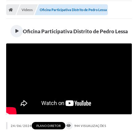
A Prefeitura
Vídeos
Oficina Participativa Distrito de Pedro Lessa
Transparência Pública
Processo Seletivo/Concurso Público
Oficina Participativa Distrito de Pedro Lessa
Taxas de Inscrição/Guia de Arrecadação / Tributos
Online
Plano Diretor Participativo de Serro/MG
Planejamento e Orçamento Público: PPA - LOA -
LDO
Licitações
Sala Mineira do Empreendedor de Serro/MG
Organizações da Sociedade Civil
Lei Paulo Gustavo
24/06/2024
PLANO DIRETOR
944 VISUALIZAÇÕES
Turismo