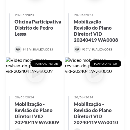
Links
Audiências Públicas
24/06/2024
20/06/2024
Oficina Participativa
Mobilização -
Galeria de Fotos
Distrito de Pedro
Revisão do Plano
Lessa
Diretor! VID
Galeria de Vídeos
20240419 WA0008
Telefones Úteis
943 VISUALIZAÇÕES
937 VISUALIZAÇÕES
Diário Oficial
PLANO DIRETOR
PLANO DIRETOR
Contratos, Convênios e Publicações MROSC
Ouvidoria Municipal
Notícias
20/06/2024
20/06/2024
Mobilização -
Mobilização -
Contato
Revisão do Plano
Revisão do Plano
Radar da Transparência Pública
Diretor! VID
Diretor! VID
20240419 WA0009
20240419 WA0010
Listagem de Contribuintes Inscritos na Dívida Ativa do