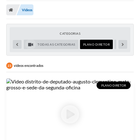
A Prefeitura
Vídeos
Transparência Pública
Processo Seletivo/Concurso Público
CATEGORIAS
Taxas de Inscrição/Guia de Arrecadação / Tributos
Online
TODAS AS CATEGORIAS
PLANO DIRETOR
CULTURA
Plano Diretor Participativo de Serro/MG
vídeos encontrados
23
Planejamento e Orçamento Público: PPA - LOA -
LDO
Licitações
PLANO DIRETOR
Sala Mineira do Empreendedor de Serro/MG
Organizações da Sociedade Civil
Lei Paulo Gustavo
Turismo