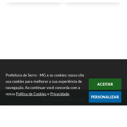
Prefeitura de Serro - MG e os cookies: nosso site
usa cookies para melhorar a sua experiência de
ACEITAR
navegação. Ao continuar você concorda com a
nossa
Política de Cookies
e
Privacidade
.
PERSONALIZAR
Telefone: (38) 3541-1368
Endereço: Praça João Pinheiro, 154 - Centro | CEP: 39150-000
Segunda-feira a Sexta-feira das 09:00 as 15:00 horas
CNPJ: 18.303.271/0001-81
Prefeitura de Serro - MG