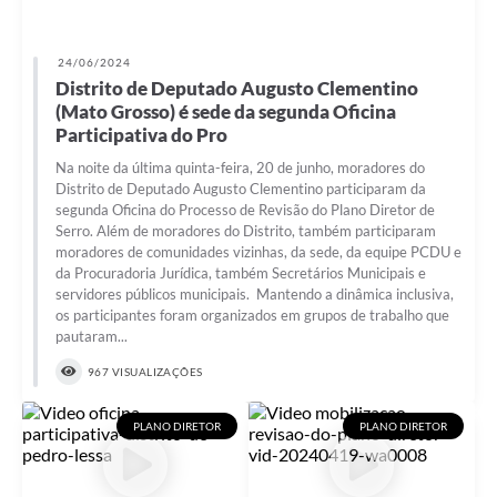
Horário - Linhas Municipais de Coletivos
24/06/2024
Lei Aldir Blanc
Distrito de Deputado Augusto Clementino
(Mato Grosso) é sede da segunda Oficina
Carta de Serviços
Participativa do Pro
Emissão de Contracheque
Na noite da última quinta-feira, 20 de junho, moradores do
Distrito de Deputado Augusto Clementino participaram da
Chamamento Público
segunda Oficina do Processo de Revisão do Plano Diretor de
Serro. Além de moradores do Distrito, também participaram
Convênios
moradores de comunidades vizinhas, da sede, da equipe PCDU e
da Procuradoria Jurídica, também Secretários Municipais e
Arquivos para Download
servidores públicos municipais. Mantendo a dinâmica inclusiva,
os participantes foram organizados em grupos de trabalho que
SIC
pautaram...
FAQ
967 VISUALIZAÇÕES
Jornal
PLANO DIRETOR
PLANO DIRETOR
Covid -19 em Serro