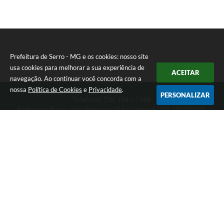
Prefeitura de Serro - MG e os cookies: nosso site
usa cookies para melhorar a sua experiência de
ACEITAR
navegação. Ao continuar você concorda com a
nossa
Política de Cookies
e
Privacidade
.
PERSONALIZAR
Telefone: (38) 3541-1368
Endereço: Praça João Pinheiro, 154 - Centro | CEP: 39150-000
Segunda-feira a Sexta-feira das 09:00 as 15:00 horas
CNPJ: 18.303.271/0001-81
Prefeitura de Serro - MG
Versão do Sistema:
3.5.3 - 19/06/2026
Portal atualizado em:
07/08/2026 16:01
Dados Abertos