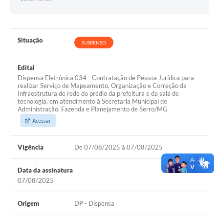
Links
Audiências Públicas
Situação
Galeria de Fotos
SUSPENSO
Galeria de Vídeos
Edital
Dispensa Eletrônica 034 - Contratação de Pessoa Jurídica para
Telefones Úteis
realizar Serviço de Mapeamento, Organização e Correção da
Infraestrutura de rede do prédio da prefeitura e da sala de
Diário Oficial
tecnologia, em atendimento à Secretaria Municipal de
Administração, Fazenda e Planejamento de Serro/MG
Contratos, Convênios e Publicações MROSC
Acessar
Ouvidoria Municipal
Vigência
De 07/08/2025 à 07/08/2025
Notícias
Data da assinatura
Contato
07/08/2025
Radar da Transparência Pública
Origem
DP - Dispensa
Listagem de Contribuintes Inscritos na Dívida Ativa do