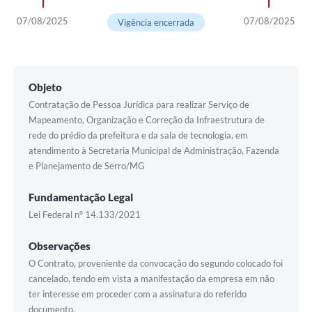
Horário - Linhas Municipais de Coletivos
07/08/2025
07/08/2025
Vigência encerrada
Lei Aldir Blanc
Carta de Serviços
Objeto
Emissão de Contracheque
Contratação de Pessoa Jurídica para realizar Serviço de
Mapeamento, Organização e Correção da Infraestrutura de
Chamamento Público
rede do prédio da prefeitura e da sala de tecnologia, em
atendimento à Secretaria Municipal de Administração, Fazenda
Convênios
e Planejamento de Serro/MG
Arquivos para Download
Fundamentação Legal
SIC
Lei Federal n° 14.133/2021
FAQ
Observações
Jornal
O Contrato, proveniente da convocação do segundo colocado foi
cancelado, tendo em vista a manifestação da empresa em não
Covid -19 em Serro
ter interesse em proceder com a assinatura do referido
documento.