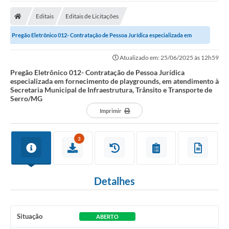
A Prefeitura
Editais
Editais de Licitações
Transparência Pública
Pregão Eletrônico 012- Contratação de Pessoa Jurídica especializada em
Processo Seletivo/Concurso Público
fornecimento de playgrounds, em...
Atualizado em: 25/06/2025 às 12h59
Taxas de Inscrição/Guia de Arrecadação / Tributos
Online
Pregão Eletrônico 012- Contratação de Pessoa Jurídica
especializada em fornecimento de playgrounds, em atendimento à
Secretaria Municipal de Infraestrutura, Trânsito e Transporte de
Plano Diretor Participativo de Serro/MG
Serro/MG
Imprimir
Planejamento e Orçamento Público: PPA - LOA -
LDO
3
Licitações
Sala Mineira do Empreendedor de Serro/MG
Detalhes
Organizações da Sociedade Civil
Lei Paulo Gustavo
Situação
ABERTO
Turismo