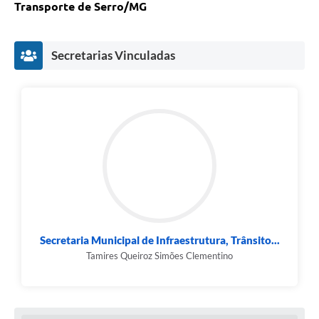
Links
Transporte de Serro/MG
Audiências Públicas
Secretarias Vinculadas
Galeria de Fotos
Galeria de Vídeos
Telefones Úteis
Diário Oficial
Contratos, Convênios e Publicações MROSC
Ouvidoria Municipal
Notícias
Secretaria Municipal de Infraestrutura, Trânsito...
Contato
Tamires Queiroz Simões Clementino
Radar da Transparência Pública
Listagem de Contribuintes Inscritos na Dívida Ativa do