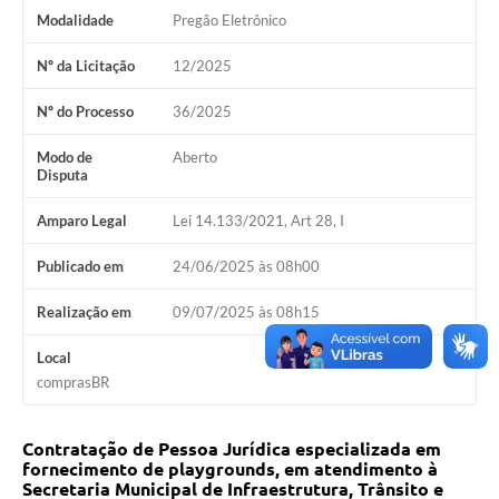
Modalidade
Pregão Eletrônico
Horário - Linhas Municipais de Coletivos
Nº da Licitação
12/2025
Lei Aldir Blanc
Nº do Processo
36/2025
Carta de Serviços
Emissão de Contracheque
Modo de
Aberto
Disputa
Chamamento Público
Amparo Legal
Lei 14.133/2021, Art 28, I
Convênios
Publicado em
24/06/2025 às 08h00
Arquivos para Download
Realização em
09/07/2025 às 08h15
SIC
Local
FAQ
comprasBR
Jornal
Contratação de Pessoa Jurídica especializada em
Covid -19 em Serro
fornecimento de playgrounds, em atendimento à
Secretaria Municipal de Infraestrutura, Trânsito e