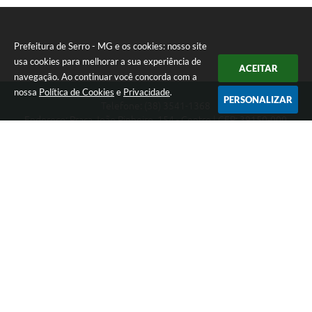
Prefeitura de Serro - MG e os cookies: nosso site
usa cookies para melhorar a sua experiência de
ACEITAR
navegação. Ao continuar você concorda com a
nossa
Política de Cookies
e
Privacidade
.
PERSONALIZAR
Telefone: (38) 3541-1368
Endereço: Praça João Pinheiro, 154 - Centro | CEP: 39150-000
Segunda-feira a Sexta-feira das 09:00 as 15:00 horas
CNPJ: 18.303.271/0001-81
Prefeitura de Serro - MG
Versão do Sistema:
3.5.3 - 19/06/2026
Portal atualizado em:
07/08/2026 16:01
Dados Abertos
Copyright Instar - 2006-2026. Todos os direitos reservados -
Instar Tecnologia