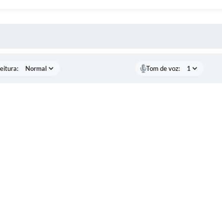
 MÍDIAS
eitura:
Tom de voz: