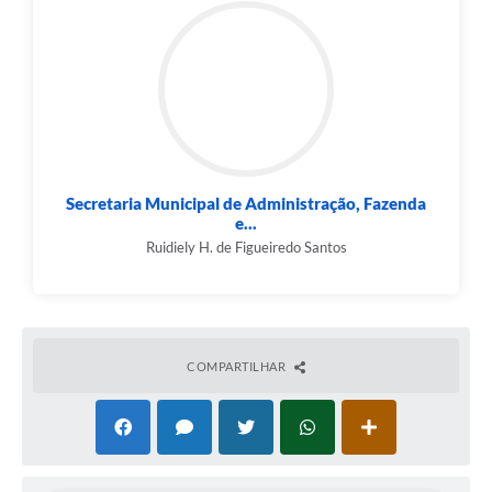
Links
Audiências Públicas
Galeria de Fotos
Galeria de Vídeos
Telefones Úteis
Secretaria Municipal de Administração, Fazenda
Diário Oficial
e...
Ruidiely H. de Figueiredo Santos
Contratos, Convênios e Publicações MROSC
Ouvidoria Municipal
Notícias
COMPARTILHAR
Contato
Radar da Transparência Pública
Listagem de Contribuintes Inscritos na Dívida Ativa do