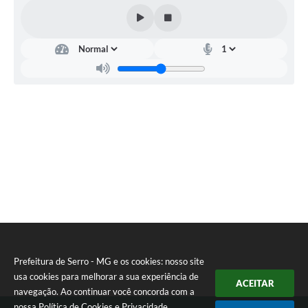
Município
Prefeitura de Serro - MG e os cookies: nosso site
usa cookies para melhorar a sua experiência de
ACEITAR
navegação. Ao continuar você concorda com a
nossa
Política de Cookies
e
Privacidade
.