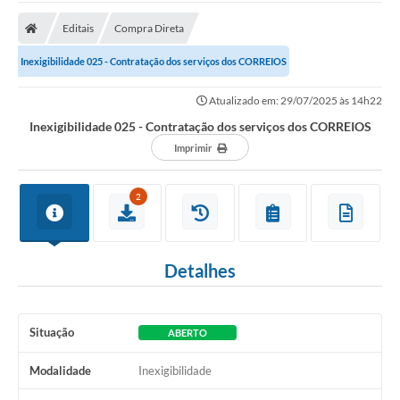
A Prefeitura
Editais
Compra Direta
Transparência Pública
Inexigibilidade 025 - Contratação dos serviços dos CORREIOS
Processo Seletivo/Concurso Público
Atualizado em: 29/07/2025 às 14h22
Taxas de Inscrição/Guia de Arrecadação / Tributos
Online
Inexigibilidade 025 - Contratação dos serviços dos CORREIOS
Imprimir
Plano Diretor Participativo de Serro/MG
Planejamento e Orçamento Público: PPA - LOA -
2
LDO
Licitações
Detalhes
Sala Mineira do Empreendedor de Serro/MG
Organizações da Sociedade Civil
Situação
ABERTO
Lei Paulo Gustavo
Modalidade
Inexigibilidade
Turismo