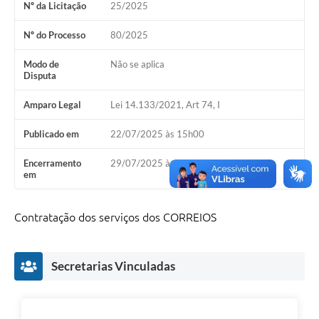
Nº da Licitação
25/2025
Horário - Linhas Municipais de Coletivos
Nº do Processo
80/2025
Lei Aldir Blanc
Modo de
Não se aplica
Carta de Serviços
Disputa
Emissão de Contracheque
Amparo Legal
Lei 14.133/2021, Art 74, I
Chamamento Público
Publicado em
22/07/2025 às 15h00
Convênios
Encerramento
29/07/2025 às 08h15
em
Arquivos para Download
SIC
Contratação dos serviços dos CORREIOS
FAQ
Secretarias Vinculadas
Jornal
Covid -19 em Serro