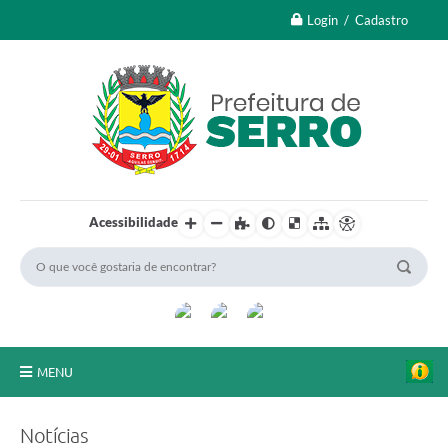
Login / Cadastro
Acessibilidade
MENU
A Nossa Cidade
Notícias