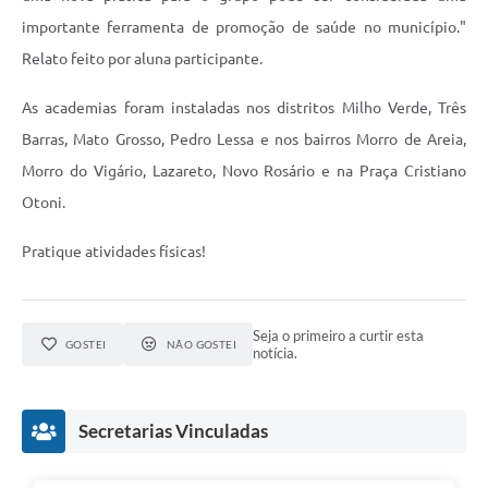
Município
importante ferramenta de promoção de saúde no município."
Relato feito por aluna participante.
As academias foram instaladas nos distritos Milho Verde, Três
Barras, Mato Grosso, Pedro Lessa e nos bairros Morro de Areia,
Morro do Vigário, Lazareto, Novo Rosário e na Praça Cristiano
Otoni.
Pratique atividades físicas!
Seja o primeiro a curtir esta
GOSTEI
NÃO GOSTEI
notícia.
Secretarias Vinculadas