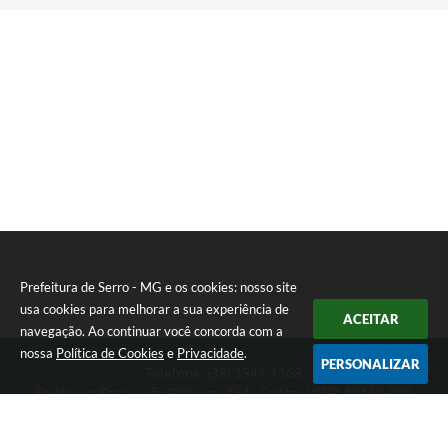
Prefeitura de Serro - MG e os cookies: nosso site
usa cookies para melhorar a sua experiência de
ACEITAR
navegação. Ao continuar você concorda com a
nossa
Política de Cookies
e
Privacidade
.
PERSONALIZAR
Telefone: (38) 3541-1368
Endereço: Praça João Pinheiro, 154 - Centro | CEP: 39150-000
Segunda-feira a Sexta-feira das 09:00 as 15:00 horas
CNPJ: 18.303.271/0001-81