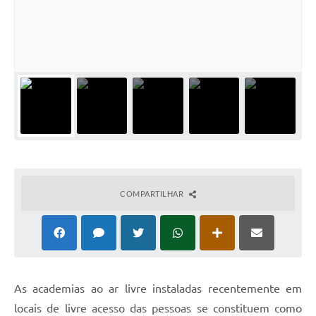
Horário - Linhas Municipais de Coletivos
Lei Aldir Blanc
Carta de Serviços
Emissão de Contracheque
Chamamento Público
Convênios
Arquivos para Download
COMPARTILHAR
SIC
FAQ
Jornal
As academias ao ar livre instaladas recentemente em
Covid -19 em Serro
locais de livre acesso das pessoas se constituem como