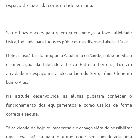
Links
espaço de lazer da comunidade serrana.
Audiências Públicas
Galeria de Fotos
São ótimas opções para quem quer começar a fazer atividade
Galeria de Vídeos
física, indicada para todos os públicos nas diversas faixas etárias.
Telefones Úteis
Hoje as usuárias do programa Academia da Saúde, sob supervisão
Diário Oficial
e orientação da Educadora Física Patrícia Ferreira, fizeram
atividade no espaço instalado ao lado do Serro Tênis Clube no
Contratos, Convênios e Publicações MROSC
bairro Praia.
Ouvidoria Municipal
Na atitude desenvolvida, as alunas puderam conhecer o
Notícias
funcionamento dos equipamentos e como usá-los de forma
Contato
correta e segura.
Radar da Transparência Pública
"A atividade de hoje foi prazerosa e o espaço além de possibilitar
Listagem de Contribuintes Inscritos na Dívida Ativa do
uma nova prática para o grupo pode ser considerada uma