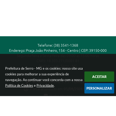
Telefone: (38) 3541-1368
Endereço: Praça João Pinheiro, 154 - Centro | CEP: 39150-000
Segunda-feira a Sexta-feira das 09:00 as 15:00 horas
CNPJ: 18.303.271/0001-81
Prefeitura de Serro - MG
Prefeitura de Serro - MG e os cookies: nosso site usa
cookies para melhorar a sua experiência de
ACEITAR
navegação. Ao continuar você concorda com a nossa
Versão do Sistema:
3.5.3 - 19/06/2026
Política de Cookies
e
Privacidade
.
PERSONALIZAR
Portal atualizado em:
05/08/2026 14:50
Dados Abertos
Copyright Instar - 2006-2026. Todos os direitos reservados -