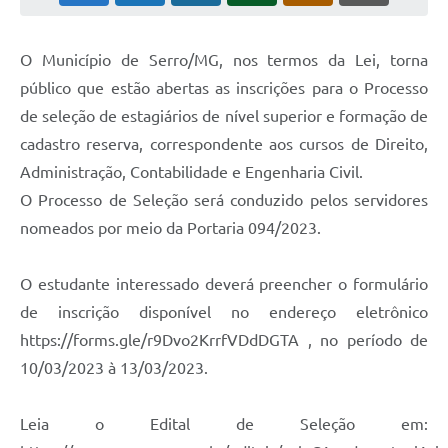
Horário - Linhas Municipais de Coletivos
O Município de Serro/MG, nos termos da Lei, torna
Lei Aldir Blanc
público que estão abertas as inscrições para o Processo
Carta de Serviços
de seleção de estagiários de nível superior e formação de
Emissão de Contracheque
cadastro reserva, correspondente aos cursos de Direito,
Administração, Contabilidade e Engenharia Civil.
Chamamento Público
O Processo de Seleção será conduzido pelos servidores
Convênios
nomeados por meio da Portaria 094/2023.
Arquivos para Download
O estudante interessado deverá preencher o formulário
SIC
de inscrição disponível no endereço eletrônico
FAQ
https://forms.gle/r9Dvo2KrrfVDdDGTA , no período de
10/03/2023 à 13/03/2023.
Jornal
Covid -19 em Serro
Leia o Edital de Seleção em: