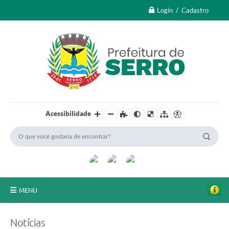
Login / Cadastro
Acessibilidade
MENU
A Nossa Cidade
Notícias