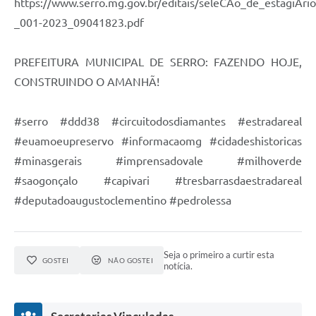
https://www.serro.mg.gov.br/editais/seleCAo_de_estagiArio
Links
_001-2023_09041823.pdf
Audiências Públicas
Galeria de Fotos
PREFEITURA MUNICIPAL DE SERRO: FAZENDO HOJE,
CONSTRUINDO O AMANHÃ!
Galeria de Vídeos
Telefones Úteis
#serro #ddd38 #circuitodosdiamantes #estradareal
#euamoeupreservo #informacaomg #cidadeshistoricas
Diário Oficial
#minasgerais #imprensadovale #milhoverde
Contratos, Convênios e Publicações MROSC
#saogonçalo #capivari #tresbarrasdaestradareal
Ouvidoria Municipal
#deputadoaugustoclementino #pedrolessa
Notícias
Contato
Seja o primeiro a curtir esta
GOSTEI
NÃO GOSTEI
notícia.
Radar da Transparência Pública
Listagem de Contribuintes Inscritos na Dívida Ativa do