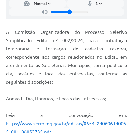
Links
Audiências Públicas
Galeria de Fotos
A Comissão Organizadora do Processo Seletivo
Galeria de Vídeos
Simplificado Edital nº 002/2024, para contratação
temporária e formação de cadastro reserva,
Telefones Úteis
correspondente aos cargos relacionados no Edital, em
Diário Oficial
atendimento às Secretarias Municipais, torna público o
Contratos, Convênios e Publicações MROSC
dia, horários e local das entrevistas, conforme as
seguintes disposições:
Ouvidoria Municipal
Notícias
Anexo I - Dia, Horários, e Locais das Entrevistas;
Contato
Leia a Convocação em:
Radar da Transparência Pública
https://www.serro.mg.gov.br/editais/0654_24060614005
Listagem de Contribuintes Inscritos na Dívida Ativa do
5_001_06053735.pdf