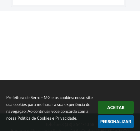
Prefeitura de Serro - MG e os cookies: nosso site
usa cookies para melhorar a sua experiência de
ACEITAR
navegação. Ao continuar você concorda com a
nossa
Política de Cookies
e
Privacidade
.
PERSONALIZAR
Telefone: (38) 3541-1368
Endereço: Praça João Pinheiro, 154 - Centro | CEP: 39150-000
Segunda-feira a Sexta-feira das 09:00 as 15:00 horas