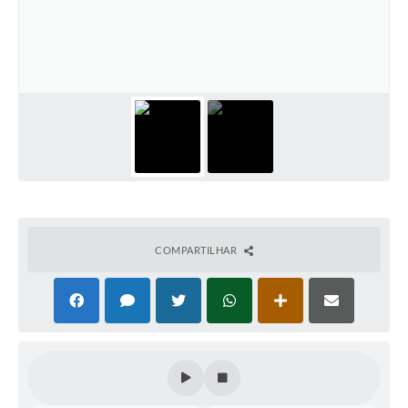
Horário - Linhas Municipais de Coletivos
Lei Aldir Blanc
Carta de Serviços
Emissão de Contracheque
Chamamento Público
Convênios
Arquivos para Download
COMPARTILHAR
SIC
FAQ
Jornal
Covid -19 em Serro