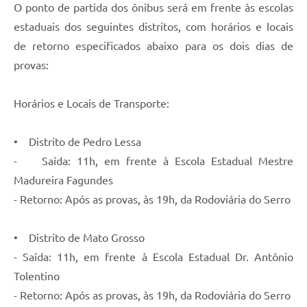
Links
O ponto de partida dos ônibus será em frente às escolas
estaduais dos seguintes distritos, com horários e locais
Audiências Públicas
de retorno especificados abaixo para os dois dias de
Galeria de Fotos
provas:
Galeria de Vídeos
Horários e Locais de Transporte:
Telefones Úteis
Diário Oficial
• Distrito de Pedro Lessa
- Saída: 11h, em frente à Escola Estadual Mestre
Contratos, Convênios e Publicações MROSC
Madureira Fagundes
Ouvidoria Municipal
- Retorno: Após as provas, às 19h, da Rodoviária do Serro
Notícias
• Distrito de Mato Grosso
Contato
- Saída: 11h, em frente à Escola Estadual Dr. Antônio
Radar da Transparência Pública
Tolentino
- Retorno: Após as provas, às 19h, da Rodoviária do Serro
Listagem de Contribuintes Inscritos na Dívida Ativa do