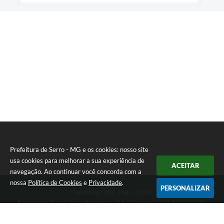
Prefeitura de Serro - MG e os cookies: nosso site
usa cookies para melhorar a sua experiência de
ACEITAR
navegação. Ao continuar você concorda com a
nossa
Política de Cookies
e
Privacidade
.
PERSONALIZAR
Telefone: (38) 3541-1368
Endereço: Praça João Pinheiro, 154 - Centro | CEP: 39150-000
Segunda-feira a Sexta-feira das 09:00 as 15:00 horas
CNPJ: 18.303.271/0001-81