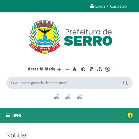
Login / Cadastro
Acessibilidade
MENU
A Nossa Cidade
Notícias