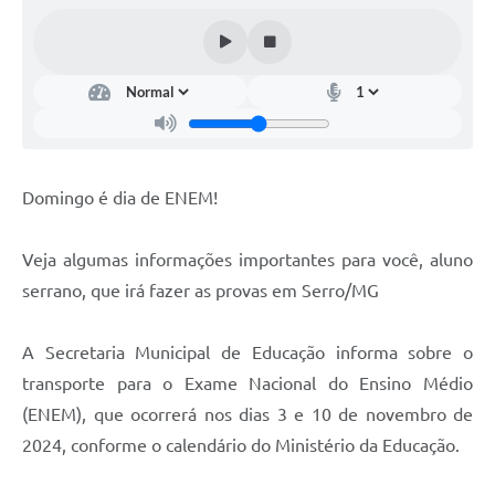
Horário - Linhas Municipais de Coletivos
Lei Aldir Blanc
Carta de Serviços
Emissão de Contracheque
Domingo é dia de ENEM!
Chamamento Público
Convênios
Veja algumas informações importantes para você, aluno
Arquivos para Download
serrano, que irá fazer as provas em Serro/MG
SIC
A Secretaria Municipal de Educação informa sobre o
FAQ
transporte para o Exame Nacional do Ensino Médio
(ENEM), que ocorrerá nos dias 3 e 10 de novembro de
Jornal
2024, conforme o calendário do Ministério da Educação.
Covid -19 em Serro