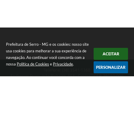
Prefeitura de Serro - MG e os cookies: nosso site
usa cookies para melhorar a sua experiência de
ACEITAR
navegação. Ao continuar você concorda com a
nossa
Política de Cookies
e
Privacidade
.
PERSONALIZAR
Telefone: (38) 3541-1368
Endereço: Praça João Pinheiro, 154 - Centro | CEP: 39150-000
Segunda-feira a Sexta-feira das 09:00 as 15:00 horas
CNPJ: 18.303.271/0001-81
Prefeitura de Serro - MG
Versão do Sistema:
3.5.3 - 19/06/2026
Portal atualizado em:
05/08/2026 14:50
Dados Abertos