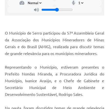
Links
Audiências Públicas
Galeria de Fotos
Galeria de Vídeos
O Município de Serro participou da 57ª Assembleia Geral
da Associação dos Municípios Mineradores de Minas
Telefones Úteis
Gerais e do Brasil (AMIG), realizada para discutir temas
Diário Oficial
de grande relevância para os municípios mineradores.
Contratos, Convênios e Publicações MROSC
Representando o Município, estiveram presentes o
Ouvidoria Municipal
Prefeito Nondas Miranda, a Procuradora Jurídica do
Notícias
Município, Ivanice Araújo, e o Chefe de Gabinete e
Contato
Secretário Municipal de Meio Ambiente e
Desenvolvimento Sustentável, Rodrigo Sales.
Radar da Transparência Pública
Listagem de Contribuintes Inscritos na Dívida Ativa do
Na pauta, foram discutidos temas de grande relevância