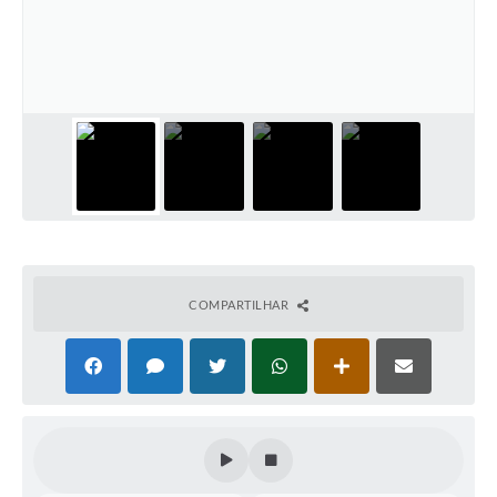
Horário - Linhas Municipais de Coletivos
Lei Aldir Blanc
Carta de Serviços
Emissão de Contracheque
Chamamento Público
Convênios
Arquivos para Download
COMPARTILHAR
SIC
FAQ
Jornal
Covid -19 em Serro