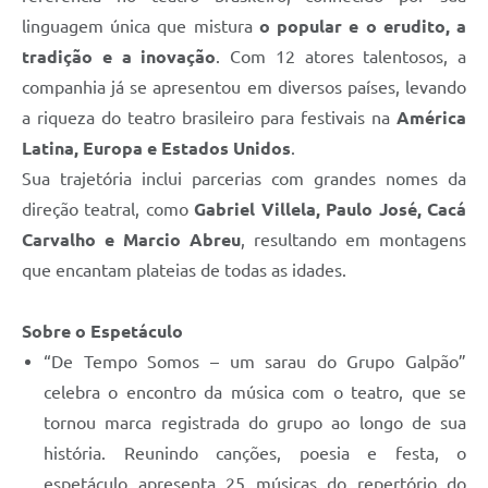
Município
linguagem única que mistura
o popular e o erudito, a
tradição e a inovação
. Com 12 atores talentosos, a
companhia já se apresentou em diversos países, levando
a riqueza do teatro brasileiro para festivais na
América
Latina, Europa e Estados Unidos
.
Sua trajetória inclui parcerias com grandes nomes da
direção teatral, como
Gabriel Villela, Paulo José, Cacá
Carvalho e Marcio Abreu
, resultando em montagens
que encantam plateias de todas as idades.
Sobre o Espetáculo
“De Tempo Somos – um sarau do Grupo Galpão”
celebra o encontro da música com o teatro, que se
tornou marca registrada do grupo ao longo de sua
história. Reunindo canções, poesia e festa, o
espetáculo apresenta 25 músicas do repertório do