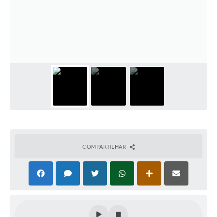
Horário - Linhas Municipais de Coletivos
Lei Aldir Blanc
Carta de Serviços
Emissão de Contracheque
Chamamento Público
Convênios
Arquivos para Download
SIC
COMPARTILHAR
FAQ
Jornal
Covid -19 em Serro