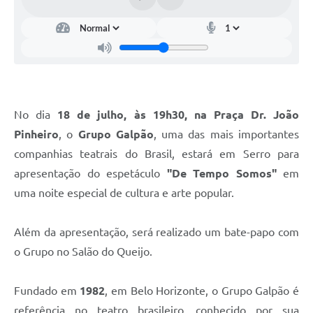
Links
Audiências Públicas
Galeria de Fotos
Galeria de Vídeos
No dia
18 de julho, às 19h30, na Praça Dr. João
Telefones Úteis
Pinheiro
, o
Grupo Galpão
, uma das mais importantes
Diário Oficial
companhias teatrais do Brasil, estará em Serro para
Contratos, Convênios e Publicações MROSC
apresentação do espetáculo
"De Tempo Somos"
em
uma noite especial de cultura e arte popular.
Ouvidoria Municipal
Notícias
Além da apresentação, será realizado um bate-papo com
Contato
o Grupo no Salão do Queijo.
Radar da Transparência Pública
Fundado em
1982
, em Belo Horizonte, o Grupo Galpão é
Listagem de Contribuintes Inscritos na Dívida Ativa do
referência no teatro brasileiro, conhecido por sua