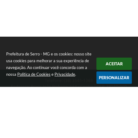
Prefeitura de Serro - MG e os cookies: nosso site
usa cookies para melhorar a sua experiência de
ACEITAR
navegação. Ao continuar você concorda com a
nossa
Política de Cookies
e
Privacidade
.
PERSONALIZAR
Telefone: (38) 3541-1368
Endereço: Praça João Pinheiro, 154 - Centro | CEP: 39150-000
Segunda-feira a Sexta-feira das 09:00 as 15:00 horas
CNPJ: 18.303.271/0001-81
Prefeitura de Serro - MG
Versão do Sistema:
3.5.3 - 19/06/2026
Portal atualizado em:
05/08/2026 14:50