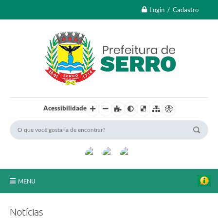
Login / Cadastro
Acessibilidade
MENU
A Nossa Cidade
Notícias