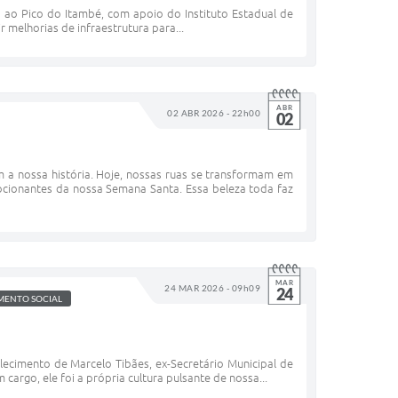
ca ao Pico do Itambé, com apoio do Instituto Estadual de
ir melhorias de infraestrutura para...
ABR
02 ABR 2026 - 22h00
02
 nossa história. Hoje, nossas ruas se transformam em
cionantes da nossa Semana Santa. Essa beleza toda faz
MAR
24 MAR 2026 - 09h09
24
MENTO SOCIAL
ecimento de Marcelo Tibães, ex-Secretário Municipal de
argo, ele foi a própria cultura pulsante de nossa...