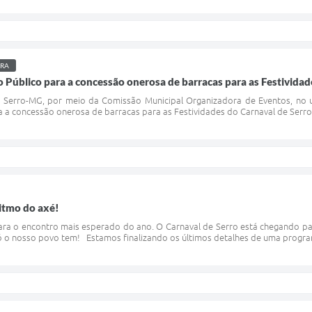
URA
Público para a concessão onerosa de barracas para as Festividad
e Serro-MG, por meio da Comissão Municipal Organizadora de Eventos, no us
a concessão onerosa de barracas para as Festividades do Carnaval de Serro -
ritmo do axé!
a o encontro mais esperado do ano. O Carnaval de Serro está chegando para 
só o nosso povo tem! Estamos finalizando os últimos detalhes de uma progr