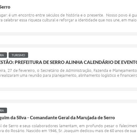
 Serro
ugar: é um encontro entre séculos de história e o presente. Nosso povo é gu
ra celebrar essa riqueza cultural e reforçar a identidade que nos une, em mai
URA
TURISMO
STÃO: PREFEITURA DE SERRO ALINHA CALENDÁRIO DE EVENT
a, 27 de fevereiro, o Secretário de Administração, Fazenda e Planejamento, 
, realizaram uma reunião para planejamento, alinhamento logístico e financeir
URA
aquim da Silva - Comandante Geral da Marujada de Serro
l de Serro e seus colaboradores lamentam, em profundo pesar o faleciment
 do Rosário. Nascido em 1946, Sr. Joaquim dedicou mais de 60 anos de sua vid