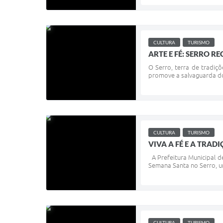
CULTURA
TURISMO
​ARTE E FÉ: SERRO 
O Serro, terra de tradiç
promove a salvaguarda do 
CULTURA
TURISMO
VIVA A FÉ E A TRA
A Prefeitura Municipal de
Semana Santa no Serro, u
CULTURA
TURISMO