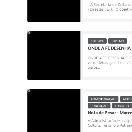
A Secretaria de Cultura, 
Florestas (IEF). O objetivo
CULTURA
TURISMO
ONDE A FÉ DESENHA 
ONDE A FÉ DESENHA O CAM
verdadeiras galerias a c
parte...
ADMINISTRAÇÃO
AGRIC
EDUCAÇÃO
ESPORTE E 
Nota de Pesar - Marce
A Administração Municipa
Cultura, Turismo e Patrim