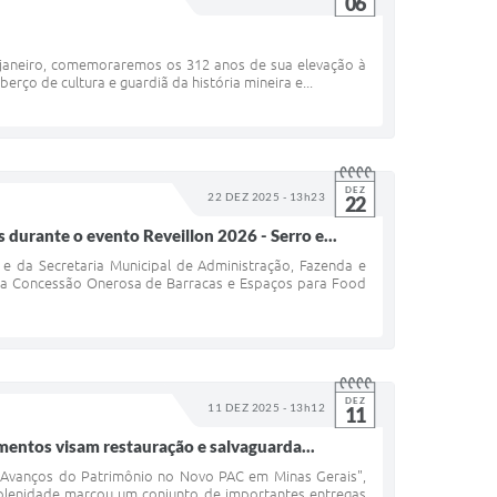
06
e janeiro, comemoraremos os 312 anos de sua elevação à
rço de cultura e guardiã da história mineira e...
DEZ
22 DEZ 2025 - 13h23
22
urante o evento Reveillon 2026 - Serro e...
 e da Secretaria Municipal de Administração, Fazenda e
ara Concessão Onerosa de Barracas e Espaços para Food
DEZ
11 DEZ 2025 - 13h12
11
mentos visam restauração e salvaguarda...
 "Avanços do Patrimônio no Novo PAC em Minas Gerais",
 solenidade marcou um conjunto de importantes entregas