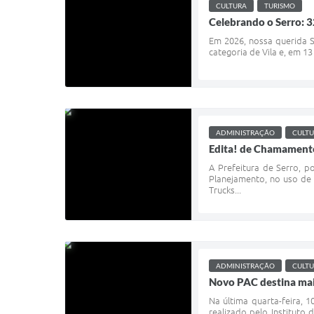
CULTURA
TURISMO
Celebrando o Serro: 3
Em 2026, nossa querida S
categoria de Vila e, em 1
ADMINISTRAÇÃO
CULT
Edita! de Chamamento 
A Prefeitura de Serro, p
Planejamento, no uso de 
Trucks...
ADMINISTRAÇÃO
CULT
Novo PAC destina mais
Na última quarta-feira,
realizado pelo Instituto