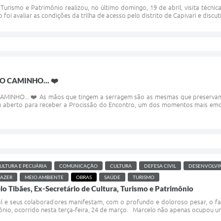
Turismo e Patrimônio realizou, no último domingo, 19 de abril, visita técni
 foi avaliar as condições da trilha de acesso pelo distrito de Capivari e discut
O CAMINHO... ❤️
INHO... ❤️ As mãos que tingem a serragem são as mesmas que preservam a
éu aberto para receber a Procissão do Encontro, um dos momentos mais emo
ULTURA E PECUÁRIA
COMUNICAÇÃO
CULTURA
DEFESA CIVIL
DESENVOLVI
LAZER
MEIO AMBIENTE
OBRAS
SAÚDE
TURISMO
lo Tibães, Ex-Secretário de Cultura, Turismo e Patrimônio
l e seus colaboradores manifestam, com o profundo e doloroso pesar, o fal
ônio, ocorrido nesta terça-feira, 24 de março. Marcelo não apenas ocupou um c