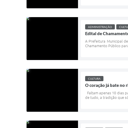
ADMINISTRAÇÃO
CULT
Edital de Chamamento 
A Prefeitura Municipal d
Chamamento Público para 
CULTURA
O coração já bate no 
Faltam apenas 10 dias par
de tudo, a tradição que 