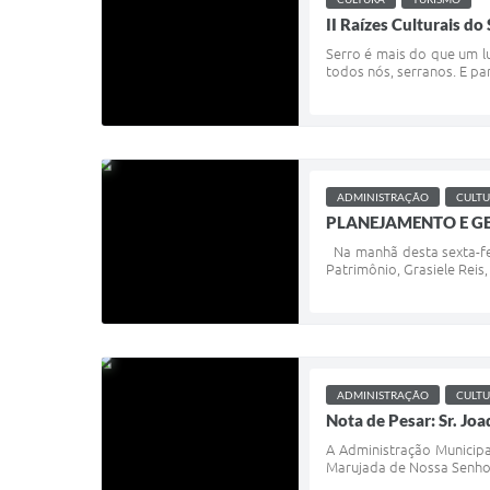
II Raízes Culturais do
Serro é mais do que um l
todos nós, serranos. E pa
ADMINISTRAÇÃO
CULT
PLANEJAMENTO E GE
Na manhã desta sexta-feir
Patrimônio, Grasiele Reis
ADMINISTRAÇÃO
CULT
Nota de Pesar: Sr. Jo
A Administração Municipa
Marujada de Nossa Senhora