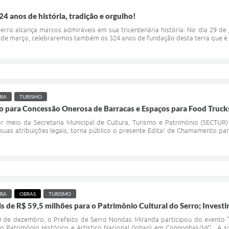
24 anos de história, tradição e orgulho!
erro alcança marcos admiráveis em sua tricentenária história: No dia 29 d
3 de março, celebraremos também os 324 anos de fundação desta terra que é be
URA
TURISMO
para Concessão Onerosa de Barracas e Espaços para Food Trucks d
or meio da Secretaria Municipal de Cultura, Turismo e Patrimônio (SECTUR)
suas atribuições legais, torna público o presente Edita! de Chamamento p
URA
OBRAS
TURISMO
 de R$ 59,5 milhões para o Patrimônio Cultural do Serro; Investi
 10 de dezembro, o Prefeito de Serro Nondas Miranda participou do evento
 do Patrimônio Histórico e Artístico Nacional (lphan) em Congonhas/MG. A