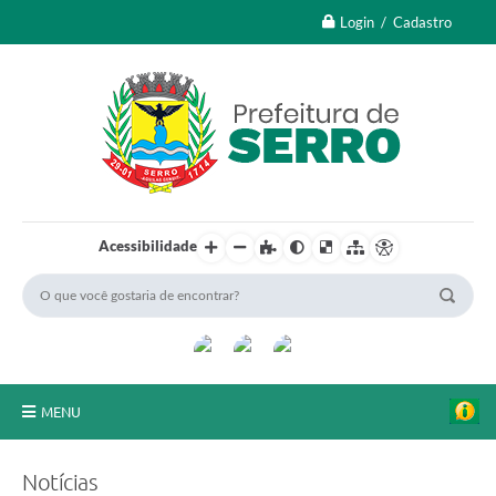
Login / Cadastro
Acessibilidade
MENU
A Nossa Cidade
Notícias