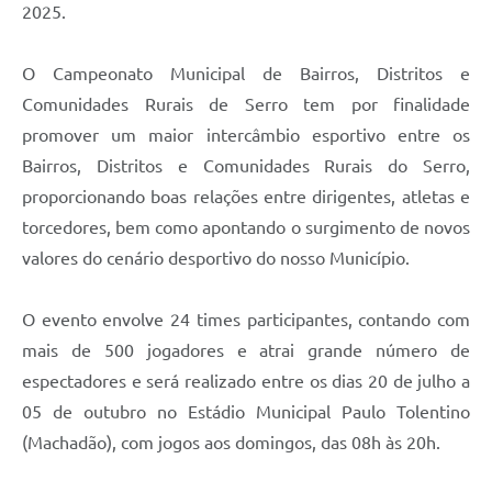
Links
2025.
Audiências Públicas
O Campeonato Municipal de Bairros, Distritos e
Galeria de Fotos
Comunidades Rurais de Serro tem por finalidade
promover um maior intercâmbio esportivo entre os
Galeria de Vídeos
Bairros, Distritos e Comunidades Rurais do Serro,
Telefones Úteis
proporcionando boas relações entre dirigentes, atletas e
Diário Oficial
torcedores, bem como apontando o surgimento de novos
valores do cenário desportivo do nosso Município.
Contratos, Convênios e Publicações MROSC
Ouvidoria Municipal
O evento envolve 24 times participantes, contando com
mais de 500 jogadores e atrai grande número de
Notícias
espectadores e será realizado entre os dias 20 de julho a
Contato
05 de outubro no Estádio Municipal Paulo Tolentino
Radar da Transparência Pública
(Machadão), com jogos aos domingos, das 08h às 20h.
Listagem de Contribuintes Inscritos na Dívida Ativa do