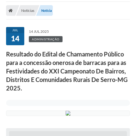
A Prefeitura
Notícias
Notícia
Transparência Pública
Processo Seletivo/Concurso Público
JUL
14 JUL 2025
14
Taxas de Inscrição/Guia de Arrecadação / Tributos
ADMINISTRAÇÃO
Online
Resultado do Edital de Chamamento Público
Plano Diretor Participativo de Serro/MG
para a concessão onerosa de barracas para as
Planejamento e Orçamento Público: PPA - LOA -
Festividades do XXI Campeonato De Bairros,
LDO
Distritos E Comunidades Rurais De Serro-MG
Licitações
2025.
Sala Mineira do Empreendedor de Serro/MG
Organizações da Sociedade Civil
Lei Paulo Gustavo
Turismo