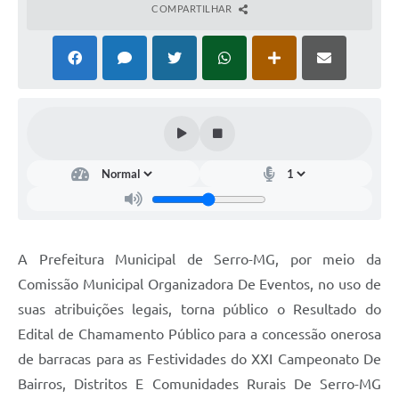
COMPARTILHAR
Horário - Linhas Municipais de Coletivos
Lei Aldir Blanc
Carta de Serviços
Emissão de Contracheque
Chamamento Público
Convênios
Arquivos para Download
A Prefeitura Municipal de Serro-MG, por meio da
SIC
Comissão Municipal Organizadora De Eventos, no uso de
FAQ
suas atribuições legais, torna público o Resultado do
Edital de Chamamento Público para a concessão onerosa
Jornal
de barracas para as Festividades do XXI Campeonato De
Covid -19 em Serro
Bairros, Distritos E Comunidades Rurais De Serro-MG