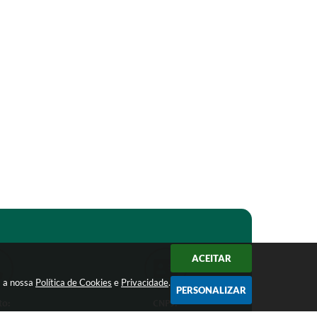
ACEITAR
m a nossa
Política de Cookies
e
Privacidade
.
PERSONALIZAR
to:
CNPJ: