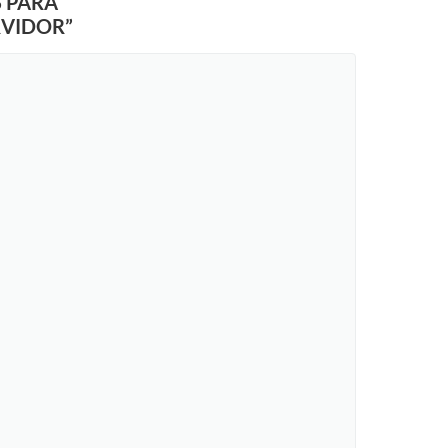
S PARA
RVIDOR”