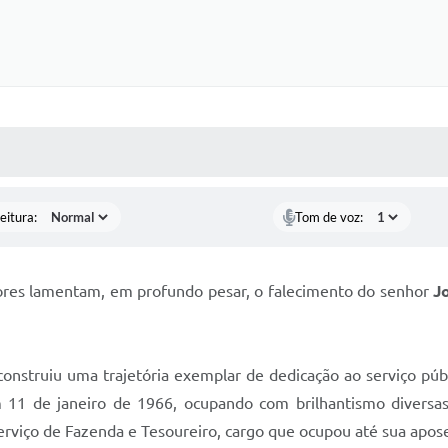
 MÍDIAS
RECEBA NOTÍCIAS
eitura:
Tom de voz:
dores lamentam, em profundo pesar, o falecimento do senhor
J
construiu uma trajetória exemplar de dedicação ao serviço púb
 11 de janeiro de 1966, ocupando com brilhantismo diversa
Serviço de Fazenda e Tesoureiro, cargo que ocupou até sua apo