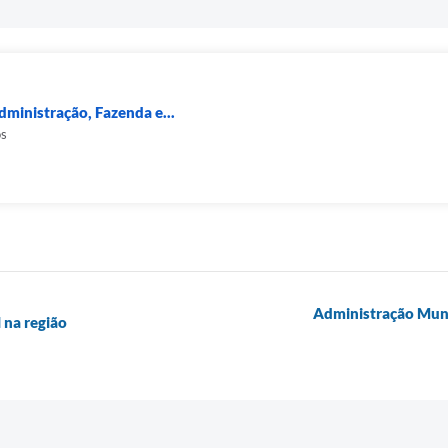
dministração, Fazenda e...
os
Administração Muni
 na região