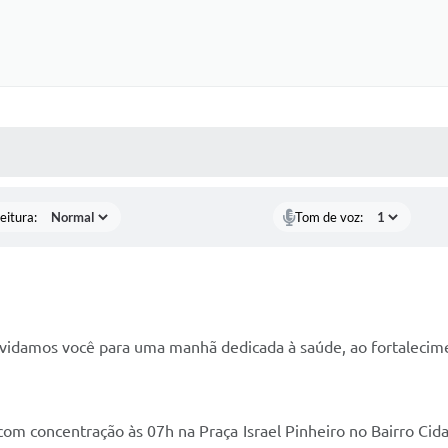
 MÍDIAS
RECEBA NOTÍCIAS
eitura:
Tom de voz:
nvidamos você para uma manhã dedicada à saúde, ao fortalecimen
om concentração às 07h na Praça Israel Pinheiro no Bairro Cid