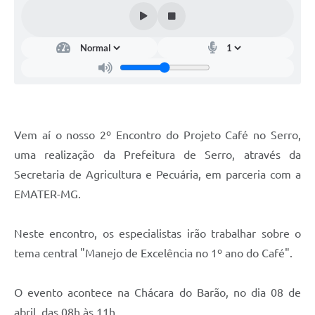
Links
Audiências Públicas
Galeria de Fotos
Galeria de Vídeos
Telefones Úteis
Vem aí o nosso 2º Encontro do Projeto Café no Serro,
Diário Oficial
uma realização da Prefeitura de Serro, através da
Contratos, Convênios e Publicações MROSC
Secretaria de Agricultura e Pecuária, em parceria com a
EMATER-MG.
Ouvidoria Municipal
Notícias
Neste encontro, os especialistas irão trabalhar sobre o
Contato
tema central "Manejo de Excelência no 1º ano do Café".
Radar da Transparência Pública
O evento acontece na Chácara do Barão, no dia 08 de
Listagem de Contribuintes Inscritos na Dívida Ativa do
abril, das 08h às 11h.