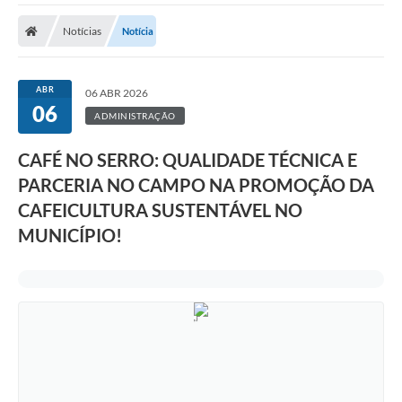
A Prefeitura
Notícias
Notícia
Transparência Pública
Processo Seletivo/Concurso Público
ABR
06 ABR 2026
06
Taxas de Inscrição/Guia de Arrecadação / Tributos
ADMINISTRAÇÃO
Online
CAFÉ NO SERRO: QUALIDADE TÉCNICA E
Plano Diretor Participativo de Serro/MG
PARCERIA NO CAMPO NA PROMOÇÃO DA
Planejamento e Orçamento Público: PPA - LOA -
CAFEICULTURA SUSTENTÁVEL NO
LDO
MUNICÍPIO!
Licitações
Sala Mineira do Empreendedor de Serro/MG
Organizações da Sociedade Civil
Lei Paulo Gustavo
Turismo