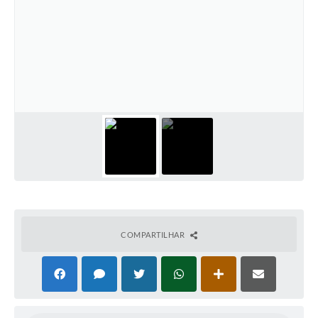
Horário - Linhas Municipais de Coletivos
Lei Aldir Blanc
Carta de Serviços
Emissão de Contracheque
Chamamento Público
Convênios
Arquivos para Download
SIC
COMPARTILHAR
FAQ
Jornal
Covid -19 em Serro