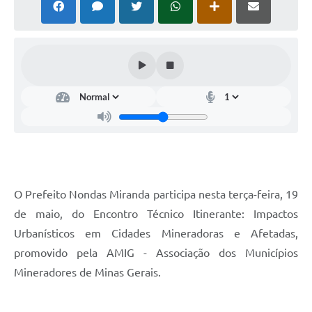
Horário - Linhas Municipais de Coletivos
Lei Aldir Blanc
Carta de Serviços
Emissão de Contracheque
Chamamento Público
Convênios
Arquivos para Download
O Prefeito Nondas Miranda participa nesta terça-feira, 19
SIC
de maio, do Encontro Técnico Itinerante: Impactos
Urbanísticos em Cidades Mineradoras e Afetadas,
FAQ
promovido pela AMIG - Associação dos Municípios
Jornal
Mineradores de Minas Gerais.
Covid -19 em Serro