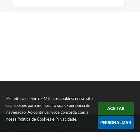
Prefeitura de Serro - MG e os cookies: nosso site
usa cookies para melhorar a sua experiência de
ACEITAR
navegação. Ao continuar você concorda com a
nossa
Política de Cookies
e
Privacidade
.
PERSONALIZAR
Telefone: (38) 3541-1368
Endereço: Praça João Pinheiro, 154 - Centro | CEP: 39150-000
Segunda-feira a Sexta-feira das 09:00 as 15:00 horas