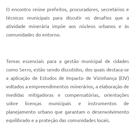
Links
O encontro reúne prefeitos, procuradores, secretários e
Audiências Públicas
técnicos municipais para discutir os desafios que a
Galeria de Fotos
atividade minerária impõe aos núcleos urbanos e às
comunidades do entorno.
Galeria de Vídeos
Telefones Úteis
Diário Oficial
Temas essenciais para a gestão municipal de cidades
como Serro, estão sendo discutidos, dos quais destaca-se
Contratos, Convênios e Publicações MROSC
a aplicação de Estudos de Impacto de Vizinhança (EIV)
Ouvidoria Municipal
voltados a empreendimentos minerários, a elaboração de
medidas mitigadoras e compensatórias, orientações
Notícias
sobre licenças municipais e instrumentos de
Contato
planejamento urbano que garantam o desenvolvimento
Radar da Transparência Pública
equilibrado e a proteção das comunidades locais.
Listagem de Contribuintes Inscritos na Dívida Ativa do