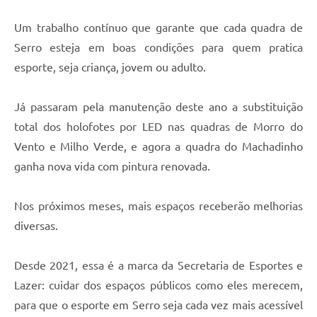
Links
Um trabalho contínuo que garante que cada quadra de
Audiências Públicas
Serro esteja em boas condições para quem pratica
Galeria de Fotos
esporte, seja criança, jovem ou adulto.
Galeria de Vídeos
Já passaram pela manutenção deste ano a substituição
Telefones Úteis
total dos holofotes por LED nas quadras de Morro do
Diário Oficial
Vento e Milho Verde, e agora a quadra do Machadinho
ganha nova vida com pintura renovada.
Contratos, Convênios e Publicações MROSC
Ouvidoria Municipal
Nos próximos meses, mais espaços receberão melhorias
diversas.
Notícias
Contato
Desde 2021, essa é a marca da Secretaria de Esportes e
Radar da Transparência Pública
Lazer: cuidar dos espaços públicos como eles merecem,
para que o esporte em Serro seja cada vez mais acessível
Listagem de Contribuintes Inscritos na Dívida Ativa do