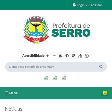
Login / Cadastro
Acessibilidade
MENU
A Nossa Cidade
Notícias