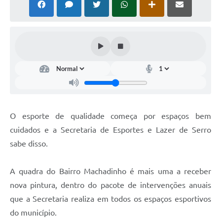
Horário - Linhas Municipais de Coletivos
Lei Aldir Blanc
Carta de Serviços
Emissão de Contracheque
Chamamento Público
Convênios
O esporte de qualidade começa por espaços bem
Arquivos para Download
cuidados e a Secretaria de Esportes e Lazer de Serro
sabe disso.
SIC
FAQ
A quadra do Bairro Machadinho é mais uma a receber
nova pintura, dentro do pacote de intervenções anuais
Jornal
que a Secretaria realiza em todos os espaços esportivos
Covid -19 em Serro
do município.