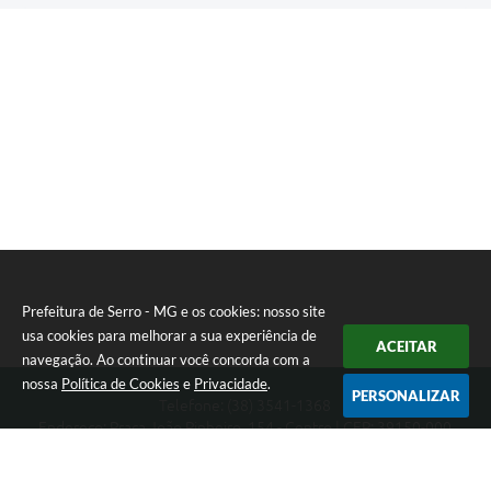
Prefeitura de Serro - MG e os cookies: nosso site
usa cookies para melhorar a sua experiência de
ACEITAR
navegação. Ao continuar você concorda com a
nossa
Política de Cookies
e
Privacidade
.
PERSONALIZAR
Telefone: (38) 3541-1368
Endereço: Praça João Pinheiro, 154 - Centro | CEP: 39150-000
Segunda-feira a Sexta-feira das 09:00 as 15:00 horas
CNPJ: 18.303.271/0001-81